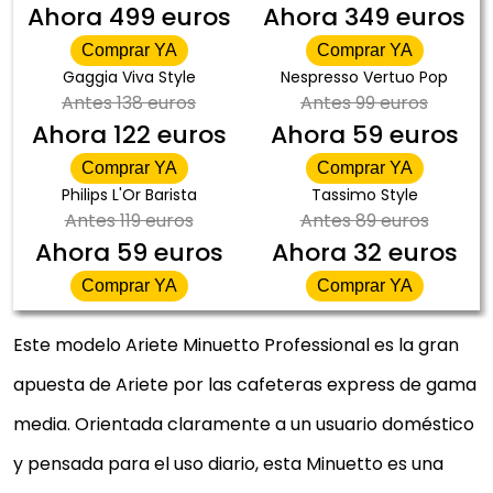
Ahora
499 euros
Ahora
349 euros
Comprar YA
Comprar YA
Gaggia Viva Style
Nespresso Vertuo Pop
Antes
138 euros
Antes
99 euros
Ahora
122 euros
Ahora
59 euros
Comprar YA
Comprar YA
Philips L'Or Barista
Tassimo Style
Antes
119 euros
Antes
89 euros
Ahora
59 euros
Ahora
32 euros
Comprar YA
Comprar YA
Este modelo Ariete Minuetto Professional es la gran
apuesta de Ariete por las cafeteras express de gama
media. Orientada claramente a un usuario doméstico
y pensada para el uso diario, esta Minuetto es una