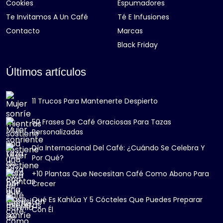
Cookies
Espumadores
Te Invitamos A Un Café
Té E Infusiones
Contacto
Marcas
Black Friday
Últimos artículos
11 Trucos Para Mantenerte Despierto
50 Frases De Café Graciosas Para Tazas
Personalizadas
Día Internacional Del Café: ¿Cuándo Se Celebra Y
Por Qué?
+10 Plantas Que Necesitan Café Como Abono Para
Crecer
Qué Es Kahlúa Y 5 Cócteles Que Puedes Preparar
Con Él