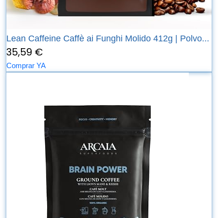
Lean Caffeine Caffè ai Funghi Molido 412g | Polvo...
35,59 €
Comprar YA