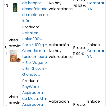
de hongos
No hay
Comprar
10
20,63 €
descafeinado
valoraciones
YA
de melena de
león
Reishi en
Polvo 100%
Puro - 100 g -
Ganoderma
No hay
Comprar
11
11,99 €
Lucidum puro
valoraciones
YA
- Bio, Vegano
y Sin Gluten -
Glorioso...
BuyWeek
Aspiradora
de Mesa, Mini
Aspiradora