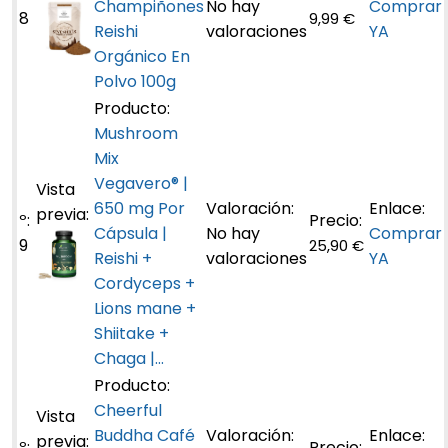
Champiñones
No hay
Comprar
8
9,99 €
Reishi
valoraciones
YA
Orgánico En
Polvo 100g
Mushroom
Mix
Vegavero® |
650 mg Por
Cápsula |
No hay
Comprar
9
25,90 €
Reishi +
valoraciones
YA
Cordyceps +
Lions mane +
Shiitake +
Chaga |...
Cheerful
Buddha Café