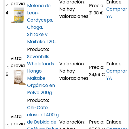
Melena de
No hay
Comprar
4
León,
21,98 €
valoraciones
YA
Cordyceps,
Chaga,
Shitake y
Maitake. 120...
Sevenhills
Wholefoods
Hongo
No hay
Comprar
5
24,99 €
Maitake
valoraciones
YA
Orgánico en
Polvo 200g
Chi-Cafe
classic I 400 g
de Bebida de