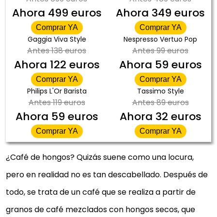
Ahora
499 euros
Ahora
349 euros
Comprar YA
Comprar YA
Gaggia Viva Style
Nespresso Vertuo Pop
Antes
138 euros
Antes
99 euros
Ahora
122 euros
Ahora
59 euros
Comprar YA
Comprar YA
Philips L'Or Barista
Tassimo Style
Antes
119 euros
Antes
89 euros
Ahora
59 euros
Ahora
32 euros
Comprar YA
Comprar YA
¿Café de hongos? Quizás suene como una locura,
pero en realidad no es tan descabellado. Después de
todo, se trata de un café que se realiza a partir de
granos de café mezclados con hongos secos, que