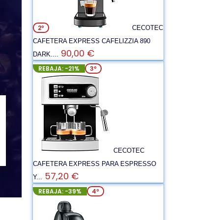
2º
CECOTEC
CAFETERA EXPRESS CAFELIZZIA 890
90,00 €
DARK....
REBAJA: -21%
3º
CECOTEC
CAFETERA EXPRESS PARA ESPRESSO
57,20 €
Y...
REBAJA: -39%
4º