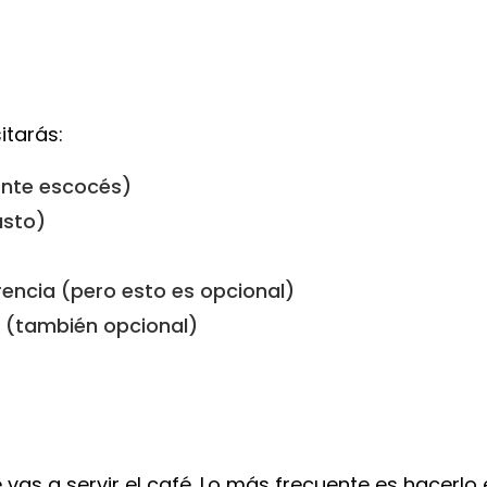
itarás:
ente escocés)
usto)
encia (pero esto es opcional)
 (también opcional)
as a servir el café. Lo más frecuente es hacerlo 