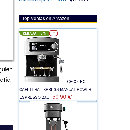
Puedes Preparar Con Él
15/12/2023
Top Ventas en Amazon
REBAJA: -8%
1º
guien
afía,
CECOTEC
CAFETERA EXPRESS MANUAL POWER
59,90 €
ESPRESSO 20....