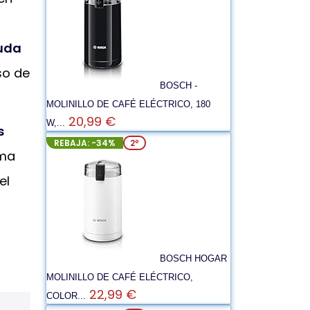
yuda
so de
BOSCH -
MOLINILLO DE CAFÉ ELÉCTRICO, 180
20,99 €
W,...
s
REBAJA: -34%
2º
ema
el
BOSCH HOGAR
MOLINILLO DE CAFÉ ELÉCTRICO,
22,99 €
COLOR...