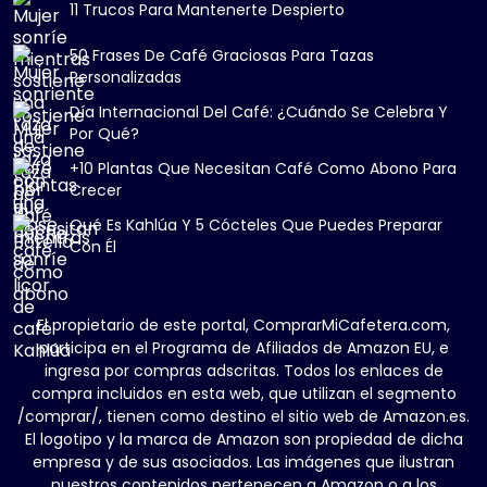
11 Trucos Para Mantenerte Despierto
50 Frases De Café Graciosas Para Tazas
Personalizadas
Día Internacional Del Café: ¿Cuándo Se Celebra Y
Por Qué?
+10 Plantas Que Necesitan Café Como Abono Para
Crecer
Qué Es Kahlúa Y 5 Cócteles Que Puedes Preparar
Con Él
El propietario de este portal, ComprarMiCafetera.com,
participa en el Programa de Afiliados de Amazon EU, e
ingresa por compras adscritas. Todos los enlaces de
compra incluidos en esta web, que utilizan el segmento
/comprar/, tienen como destino el sitio web de Amazon.es.
El logotipo y la marca de Amazon son propiedad de dicha
empresa y de sus asociados. Las imágenes que ilustran
nuestros contenidos pertenecen a Amazon o a los