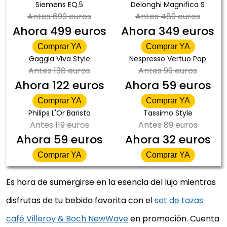
Siemens EQ.5
Delonghi Magnifica S
Antes
699 euros
Antes
489 euros
Ahora
499 euros
Ahora
349 euros
Comprar YA
Comprar YA
Gaggia Viva Style
Nespresso Vertuo Pop
Antes
138 euros
Antes
99 euros
Ahora
122 euros
Ahora
59 euros
Comprar YA
Comprar YA
Philips L'Or Barista
Tassimo Style
Antes
119 euros
Antes
89 euros
Ahora
59 euros
Ahora
32 euros
Comprar YA
Comprar YA
Es hora de sumergirse en la esencia del lujo mientras
disfrutas de tu bebida favorita con el
set de tazas
café Villeroy & Boch NewWave
en promoción. Cuenta