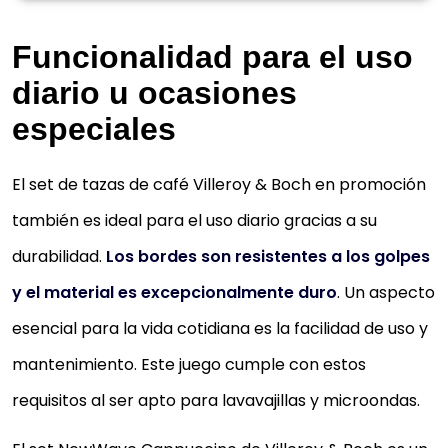
Excepcional dureza y resistencia a los arañazos qu
convierten a esta taza en ideal para un...
Funcionalidad para el uso
Apto para lavavajillas y microondas, Alta calidad:
diario u ocasiones
Porcelana Premium hecha en Alemania, Acero 18/10
especiales
Contiene: 1x Villeroy & Boch NewWave Caffè Juego
para cappuccino: 1 taza, 1 plato, Porcelana Premium;
El set de tazas de café Villeroy & Boch en promoción
cucharilla, Acero 18/10
también es ideal para el uso diario gracias a su
50,36 €
durabilidad.
Los bordes son resistentes a los golpes
Comprar YA
y el material es excepcionalmente duro
. Un aspecto
esencial para la vida cotidiana es la facilidad de uso y
mantenimiento. Este juego cumple con estos
requisitos al ser apto para lavavajillas y microondas.