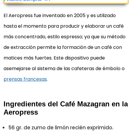
El Aeropress fue inventado en 2005 y es utilizado
hasta el momento para producir y elaborar un café
más concentrado, estilo espresso; ya que su método
de extracción permite la formación de un café con
matices más fuertes. Este dispositivo puede
asemejarse al sistema de las cafeteras de émbolo o
CAFETERA AEROBIE AEROPRESS
prensas francesas
.
Aerobie AeroPress Coffee Maker with Tote Storage
Bag
Ingredientes del Café Mazagran en la
It makes 1 to 4 cups of coffee or espresso
Aeropress
Black
56 gr. de zumo de limón recién exprimido.
Análisis
Comprar YA