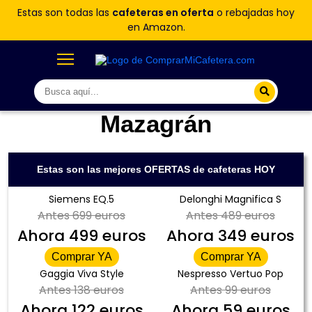
Estas son todas las
cafeteras en oferta
o rebajadas hoy
en Amazon.
Mazagrán
Estas son las mejores OFERTAS de cafeteras HOY
Siemens EQ.5
Delonghi Magnifica S
Antes
699 euros
Antes
489 euros
Ahora
499 euros
Ahora
349 euros
Comprar YA
Comprar YA
Gaggia Viva Style
Nespresso Vertuo Pop
Antes
138 euros
Antes
99 euros
Ahora
122 euros
Ahora
59 euros