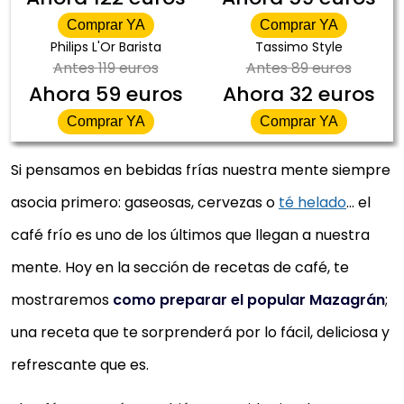
Comprar YA
Comprar YA
Philips L'Or Barista
Tassimo Style
Antes
119 euros
Antes
89 euros
Ahora
59 euros
Ahora
32 euros
Comprar YA
Comprar YA
Si pensamos en bebidas frías nuestra mente siempre
asocia primero: gaseosas, cervezas o
té helado
… el
café frío es uno de los últimos que llegan a nuestra
mente. Hoy en la sección de recetas de café, te
mostraremos
como preparar el popular Mazagrán
;
una receta que te sorprenderá por lo fácil, deliciosa y
refrescante que es.