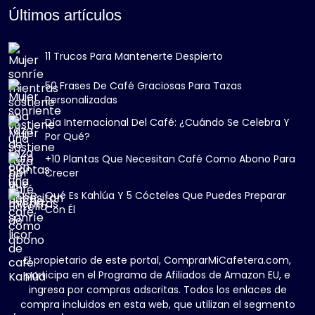
Últimos artículos
11 Trucos Para Mantenerte Despierto
50 Frases De Café Graciosas Para Tazas
Personalizadas
Día Internacional Del Café: ¿Cuándo Se Celebra Y
Por Qué?
+10 Plantas Que Necesitan Café Como Abono Para
Crecer
Qué Es Kahlúa Y 5 Cócteles Que Puedes Preparar
Con Él
El propietario de este portal, ComprarMiCafetera.com,
participa en el Programa de Afiliados de Amazon EU, e
ingresa por compras adscritas. Todos los enlaces de
compra incluidos en esta web, que utilizan el segmento