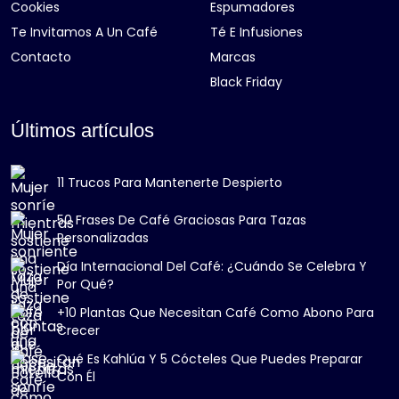
Cookies
Espumadores
Te Invitamos A Un Café
Té E Infusiones
Contacto
Marcas
Black Friday
Últimos artículos
11 Trucos Para Mantenerte Despierto
50 Frases De Café Graciosas Para Tazas
Personalizadas
Día Internacional Del Café: ¿Cuándo Se Celebra Y
Por Qué?
+10 Plantas Que Necesitan Café Como Abono Para
Crecer
Qué Es Kahlúa Y 5 Cócteles Que Puedes Preparar
Con Él