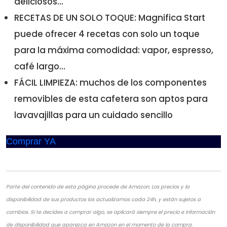
deliciosos...
RECETAS DE UN SOLO TOQUE: Magnifica Start
puede ofrecer 4 recetas con solo un toque
para la máxima comodidad: vapor, espresso,
café largo...
FÁCIL LIMPIEZA: muchos de los componentes
removibles de esta cafetera son aptos para
lavavajillas para un cuidado sencillo
Comprar YA
Parte del contenido de esta página procede de Amazon. Los precios y la
disponibilidad de sus productos los actualizamos cada 24h, y están sujetos a
cambios. Si te decides a comprar algo, se aplicará siempre el precio e información
de disponibilidad que aparezca en Amazon en el momento de la compra.