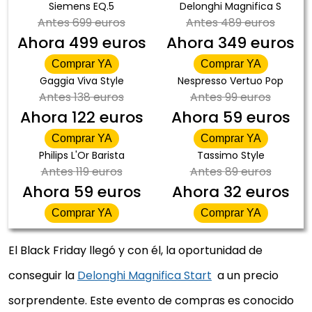
Siemens EQ.5
Delonghi Magnifica S
Antes
699 euros
Antes
489 euros
Ahora
499 euros
Ahora
349 euros
Comprar YA
Comprar YA
Gaggia Viva Style
Nespresso Vertuo Pop
Antes
138 euros
Antes
99 euros
Ahora
122 euros
Ahora
59 euros
Comprar YA
Comprar YA
Philips L'Or Barista
Tassimo Style
Antes
119 euros
Antes
89 euros
Ahora
59 euros
Ahora
32 euros
Comprar YA
Comprar YA
El Black Friday llegó y con él, la oportunidad de
conseguir la
Delonghi Magnifica Start
a un precio
sorprendente. Este evento de compras es conocido