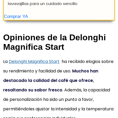
PANEL DE CONTROL DE TACTO SUAVE: disfruta de una
interacción fácil con el usuario gracias al intuitivo
panel de control de tacto suave con...
LATTECREMA HOT: disfrute de una fina y rica espum
de leche automática a la temperatura caliente
Opiniones de la Delonghi
adecuada para obtener deliciosos...
Magnifica Start
RECETAS DE UN SOLO TOQUE: Magnifica Start puede
ofrecer 4 recetas con solo un toque para la máxim
La
Delonghi Magnifica Start
ha recibido elogios sobre
comodidad: vapor, espresso, café largo...
su rendimiento y facilidad de uso.
Muchos han
FÁCIL LIMPIEZA: muchos de los componentes
destacado la calidad del café que ofrece,
removibles de esta cafetera son aptos para
resaltando su sabor fresco
. Además, la capacidad
lavavajillas para un cuidado sencillo
de personalización ha sido un punto a favor,
Comprar YA
permitiéndoles ajustar la intensidad y la temperatura