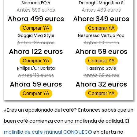
Siemens EQ.5
Delonghi Magnifica S
Antes
699 euros
Antes
489 euros
Ahora
499 euros
Ahora
349 euros
Comprar YA
Comprar YA
Gaggia Viva Style
Nespresso Vertuo Pop
Antes
138 euros
Antes
99 euros
Ahora
122 euros
Ahora
59 euros
Comprar YA
Comprar YA
Philips L'Or Barista
Tassimo Style
Antes
119 euros
Antes
89 euros
Ahora
59 euros
Ahora
32 euros
Comprar YA
Comprar YA
¿Eres un apasionado del café? Entonces sabes que un
buen café comienza con una molienda de calidad. El
molinillo de café manual CONQUECO
en oferta no