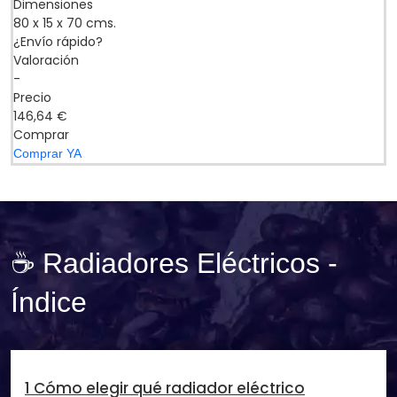
Dimensiones
80 x 15 x 70 cms.
¿Envío rápido?
Valoración
-
Precio
146,64 €
Comprar
Comprar YA
☕ Radiadores Eléctricos -
Índice
1 Cómo elegir qué radiador eléctrico