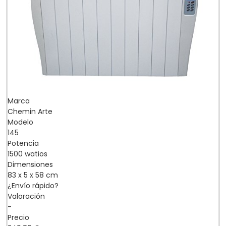
Marca
Chemin Arte
Modelo
145
Potencia
1500 watios
Dimensiones
83 x 5 x 58 cm
¿Envío rápido?
Valoración
-
Precio