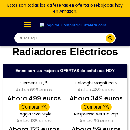
Estas son todas las
cafeteras en oferta
o rebajadas hoy
en Amazon.
Radiadores Eléctricos
Estas son las mejores OFERTAS de cafeteras HOY
Siemens EQ.5
Delonghi Magnifica S
Antes
699 euros
Antes
489 euros
Ahora
499 euros
Ahora
349 euros
Comprar YA
Comprar YA
Gaggia Viva Style
Nespresso Vertuo Pop
Antes
138 euros
Antes
99 euros
Ahora
122 euros
Ahora
59 euros