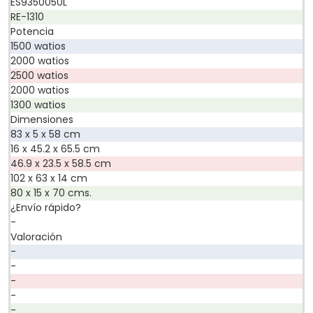
ES9350050L
RE-1310
Potencia
1500 watios
2000 watios
2500 watios
2000 watios
1300 watios
Dimensiones
83 x 5 x 58 cm
16 x 45.2 x 65.5 cm
46.9 x 23.5 x 58.5 cm
102 x 63 x 14 cm
80 x 15 x 70 cms.
¿Envío rápido?
-
Valoración
-
-
-
-
-