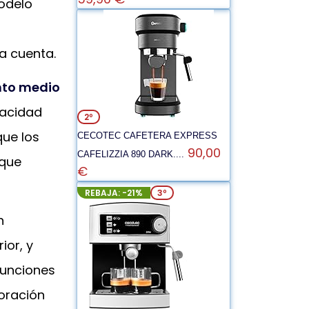
odelo
la cuenta.
to medio
pacidad
2º
ue los
CECOTEC CAFETERA EXPRESS
90,00
CAFELIZZIA 890 DARK....
 que
€
REBAJA: -21%
3º
n
ior, y
 funciones
boración