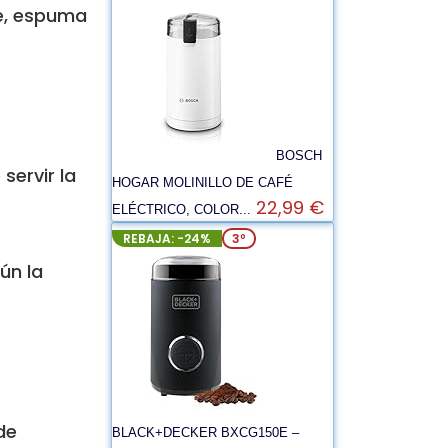
he, espuma
BOSCH
servir la
HOGAR MOLINILLO DE CAFÉ
22,99 €
ELÉCTRICO, COLOR...
REBAJA: -24%
3º
ún la
de
BLACK+DECKER BXCG150E –