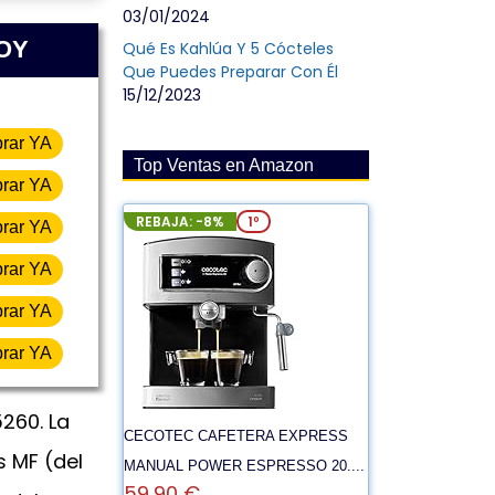
03/01/2024
HOY
Qué Es Kahlúa Y 5 Cócteles
Que Puedes Preparar Con Él
15/12/2023
rar YA
Top Ventas en Amazon
rar YA
REBAJA: -8%
1º
rar YA
rar YA
rar YA
rar YA
260. La
CECOTEC CAFETERA EXPRESS
 MF (del
MANUAL POWER ESPRESSO 20....
59,90 €