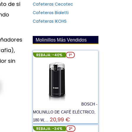
to de si
Cafeteras Cecotec
Cafeteras Bialetti
ando
Cafeteras IKOHS
señadores
Molinillos Más Vendidos
afía),
REBAJA: -40%
1º
or sin
BOSCH -
MOLINILLO DE CAFÉ ELÉCTRICO,
20,99 €
180 W,...
REBAJA: -34%
2º