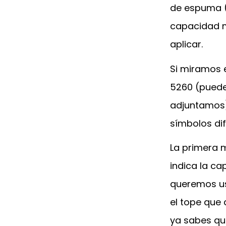
de espuma (e
capacidad m
aplicar.
Si miramos
5260 (puede
adjuntamos
símbolos dif
La primera m
indica la c
queremos us
el tope que
ya sabes qu