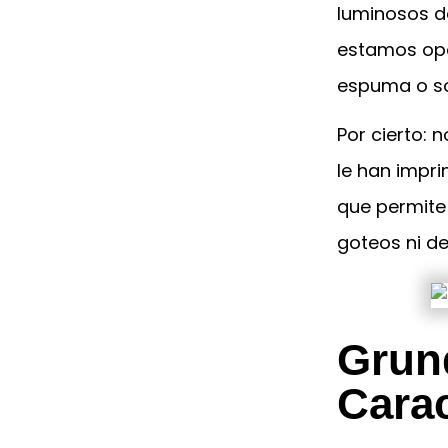
luminosos d
estamos ope
espuma o so
Por cierto: 
le han impr
que permite 
goteos ni d
Grun
Carac