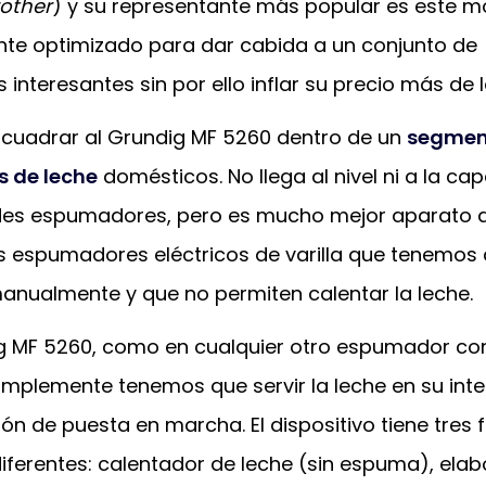
rother
) y su representante más popular es este m
nte optimizado para dar cabida a un conjunto de
 interesantes sin por ello inflar su precio más de 
uadrar al Grundig MF 5260 dentro de un
segmen
s de leche
domésticos. No llega al nivel ni a la ca
des espumadores, pero es mucho mejor aparato q
es espumadores eléctricos de varilla que tenemos
anualmente y que no permiten calentar la leche.
ig MF 5260, como en cualquier otro espumador co
simplemente tenemos que servir la leche en su inter
tón de puesta en marcha. El dispositivo tiene tres
diferentes: calentador de leche (sin espuma), ela