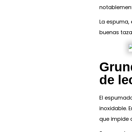
notablemente
La espuma, 
buenas taza
Grun
de l
El espumado
inoxidable. 
que impide 