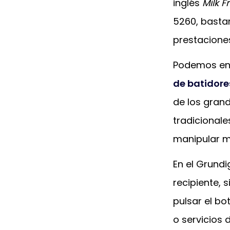
inglés
Milk F
5260, basta
prestaciones
Podemos enc
de batidore
de los gran
tradicional
manipular m
En el Grund
recipiente, 
pulsar el bo
o servicios 