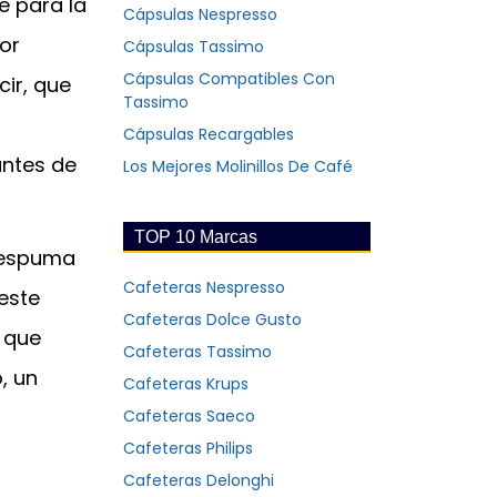
e para la
Cápsulas Nespresso
por
Cápsulas Tassimo
Cápsulas Compatibles Con
cir, que
Tassimo
Cápsulas Recargables
antes de
Los Mejores Molinillos De Café
TOP 10 Marcas
 espuma
Cafeteras Nespresso
este
Cafeteras Dolce Gusto
 que
Cafeteras Tassimo
, un
Cafeteras Krups
Cafeteras Saeco
Cafeteras Philips
Cafeteras Delonghi