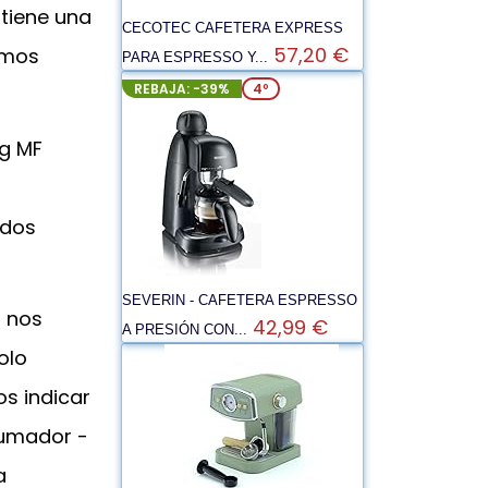
 tiene una
CECOTEC CAFETERA EXPRESS
57,20 €
amos
PARA ESPRESSO Y...
REBAJA: -39%
4º
g MF
 dos
SEVERIN - CAFETERA ESPRESSO
, nos
42,99 €
A PRESIÓN CON...
olo
s indicar
pumador -
a