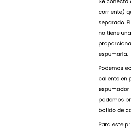
Se conecta a
corriente) q
separado. El
no tiene una
proporciona
espumarla.
Podemos ech
caliente en
espumador G
podemos pre
batido de ca
Para este pr