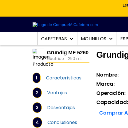
Es
CAFETERAS
MOLINILLOS
ES
Grundig MF 5260
Grundi
Eléctrico
250 ml.
Nombre:
1
Características
Marca:
2
Ventajas
Operación:
Capacidad
3
Desventajas
Comprar 
4
Conclusiones