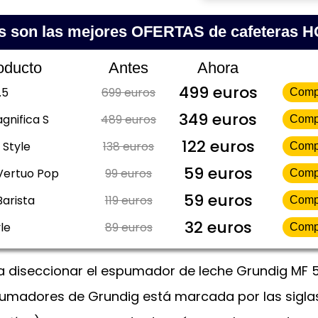
s son las mejores OFERTAS de cafeteras 
oducto
Antes
Ahora
499 euros
.5
699 euros
Comp
349 euros
gnifica S
489 euros
Comp
122 euros
 Style
138 euros
Comp
59 euros
Vertuo Pop
99 euros
Comp
59 euros
Barista
119 euros
Comp
32 euros
le
89 euros
Comp
 diseccionar el espumador de leche Grundig MF 5
pumadores de Grundig está marcada por las siglas