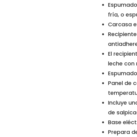
Espumador
fría, o es
Carcasa ex
Recipiente
antiadher
El recipie
leche con
Espumador 
Panel de c
temperatu
Incluye un
de salpica
Base eléct
Prepara d