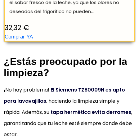
Contenedor aislante con superficie metálica de alt
calidad
Mantiene la leche fría durante varias horas sin
pérdida de calidad
Apto para todas las máquinas de café EQ
totalmente automáticas de la serie, así como par
¿Estás preocupado por la
las máquinas automáticas totalmente...
limpieza?
Encaja perfectamente en la puerta del frigorífico
El recipiente para leche con tapa FreshLock mantie
¡No hay problema!
El Siemens TZ80009N es apto
el sabor fresco de la leche, ya que los olores no
para lavavajillas
, haciendo la limpieza simple y
deseados del frigorífico no pueden...
rápida. Además, su
tapa hermética evita derrames
,
32,32 €
garantizando que tu leche esté siempre donde debe
Comprar YA
estar.