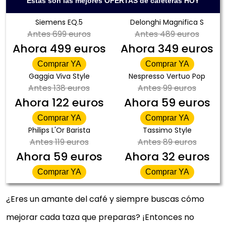
Estas son las mejores OFERTAS de cafeteras HOY
Siemens EQ.5
Delonghi Magnifica S
Antes
699 euros
Antes
489 euros
Ahora
499 euros
Ahora
349 euros
Comprar YA
Comprar YA
Gaggia Viva Style
Nespresso Vertuo Pop
Antes
138 euros
Antes
99 euros
Ahora
122 euros
Ahora
59 euros
Comprar YA
Comprar YA
Philips L'Or Barista
Tassimo Style
Antes
119 euros
Antes
89 euros
Ahora
59 euros
Ahora
32 euros
Comprar YA
Comprar YA
¿Eres un amante del café y siempre buscas cómo
mejorar cada taza que preparas? ¡Entonces no