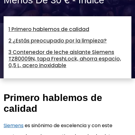
Menos De 30 € - Índice
1 Primero hablemos de calidad
2 ¿Estás preocupado por la limpieza?
3 Contenedor de leche aislante Siemens
TZ80009N, tapa FreshLock, ahorra espacio,
0,5 L, acero inoxidable
Primero hablemos de
calidad
Siemens
es sinónimo de excelencia y con este