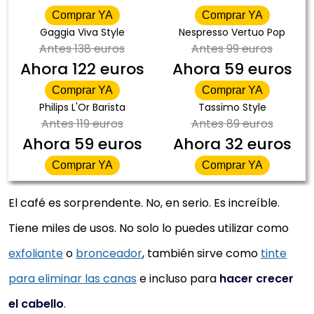
Comprar YA
Comprar YA
Gaggia Viva Style
Nespresso Vertuo Pop
Antes
138 euros
Antes
99 euros
Ahora
122 euros
Ahora
59 euros
Comprar YA
Comprar YA
Philips L'Or Barista
Tassimo Style
Antes
119 euros
Antes
89 euros
Ahora
59 euros
Ahora
32 euros
Comprar YA
Comprar YA
El café es sorprendente. No, en serio. Es increíble.
Tiene miles de usos. No solo lo puedes utilizar como
exfoliante
o
bronceador
, también sirve como
tinte
para eliminar las canas
e incluso para
hacer crecer
el cabello
.