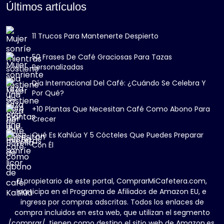
Últimos artículos
11 Trucos Para Mantenerte Despierto
50 Frases De Café Graciosas Para Tazas
Personalizadas
Día Internacional Del Café: ¿Cuándo Se Celebra Y
Por Qué?
+10 Plantas Que Necesitan Café Como Abono Para
Crecer
Qué Es Kahlúa Y 5 Cócteles Que Puedes Preparar
Con Él
El propietario de este portal, ComprarMiCafetera.com,
participa en el Programa de Afiliados de Amazon EU, e
ingresa por compras adscritas. Todos los enlaces de
compra incluidos en esta web, que utilizan el segmento
/comprar/, tienen como destino el sitio web de Amazon.es.