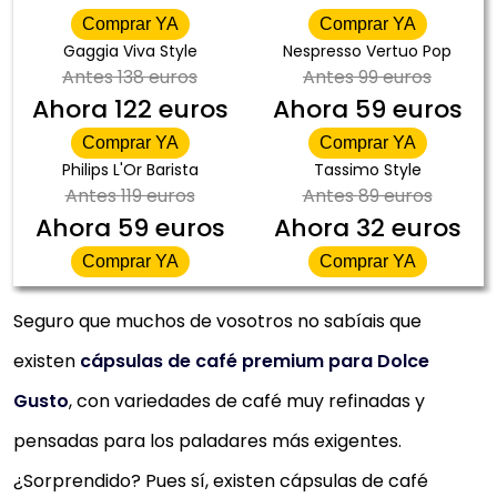
Comprar YA
Comprar YA
Gaggia Viva Style
Nespresso Vertuo Pop
Antes
138 euros
Antes
99 euros
Ahora
122 euros
Ahora
59 euros
Comprar YA
Comprar YA
Philips L'Or Barista
Tassimo Style
Antes
119 euros
Antes
89 euros
Ahora
59 euros
Ahora
32 euros
Comprar YA
Comprar YA
Seguro que muchos de vosotros no sabíais que
existen
cápsulas de café premium para Dolce
Gusto
, con variedades de café muy refinadas y
pensadas para los paladares más exigentes.
¿Sorprendido? Pues sí, existen cápsulas de café