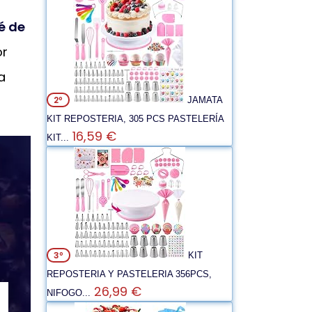
é de
or
a
2º
JAMATA
KIT REPOSTERIA, 305 PCS PASTELERÍA
16,59 €
KIT...
3º
KIT
REPOSTERIA Y PASTELERIA 356PCS,
26,99 €
NIFOGO...