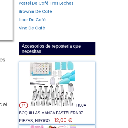
Pastel De Café Tres Leches
Brownie De Café
Licor De Café
Vino De Café
Accesorios de repostería que
necesitas
des
del
1º
HOJA
BOQUILLAS MANGA PASTELERA 37
12,00 €
PIEZAS, NIFOGO...