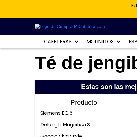
Es
CAFETERAS
MOLINILLOS
ES
Té de jengi
Estas son las me
Producto
Siemens EQ.5
Delonghi Magnifica S
Gaggia Viva Style