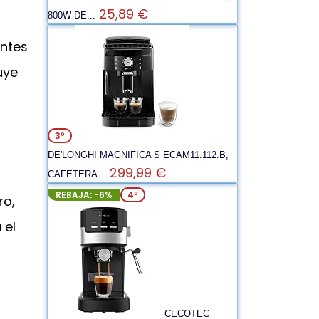
25,89 €
800W DE...
antes
uye
3º
DE'LONGHI MAGNIFICA S ECAM11.112.B,
299,99 €
CAFETERA...
REBAJA: -6%
4º
ro,
 el
CECOTEC