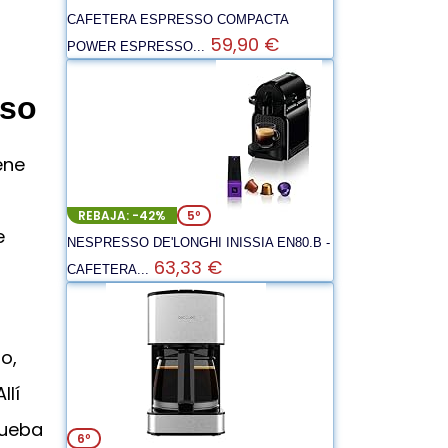
CAFETERA ESPRESSO COMPACTA
59,90 €
POWER ESPRESSO...
aso
ene
REBAJA: -42%
5º
e
NESPRESSO DE'LONGHI INISSIA EN80.B -
63,33 €
CAFETERA...
o,
llí
rueba
6º