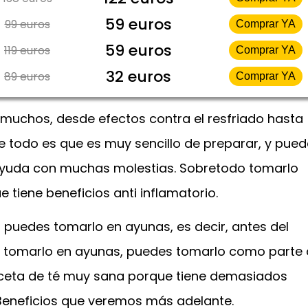
59 euros
99 euros
Comprar YA
59 euros
119 euros
Comprar YA
32 euros
89 euros
Comprar YA
muchos, desde efectos contra el resfriado hasta
de todo es que es muy sencillo de preparar, y pue
ayuda con muchas molestias. Sobretodo tomarlo
 tiene beneficios anti inflamatorio.
puedes tomarlo en ayunas, es decir, antes del
s tomarlo en ayunas, puedes tomarlo como parte 
eceta de té muy sana porque tiene demasiados
Beneficios que veremos más adelante.