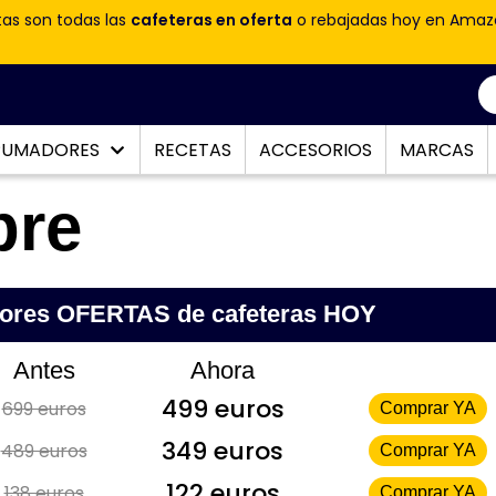
tas son todas las
cafeteras en oferta
o rebajadas hoy en Amaz
PUMADORES
RECETAS
ACCESORIOS
MARCAS
bre
jores OFERTAS de cafeteras HOY
Antes
Ahora
499 euros
699 euros
Comprar YA
349 euros
489 euros
Comprar YA
122 euros
138 euros
Comprar YA