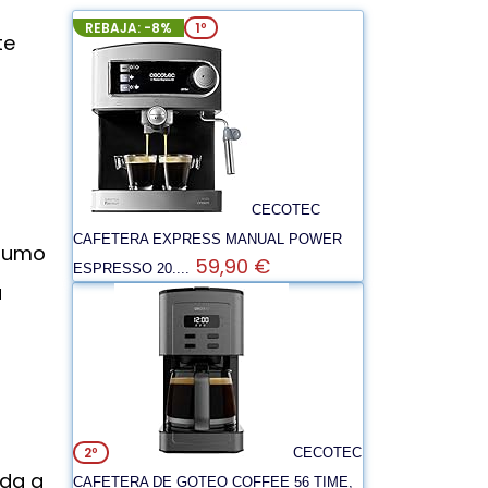
REBAJA: -8%
1º
te
CECOTEC
CAFETERA EXPRESS MANUAL POWER
 zumo
59,90 €
ESPRESSO 20....
a
2º
CECOTEC
uda a
CAFETERA DE GOTEO COFFEE 56 TIME,