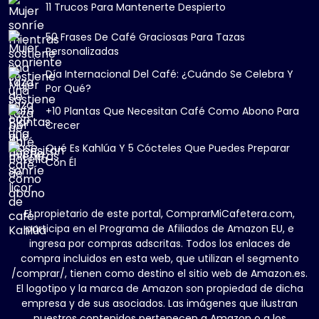
11 Trucos Para Mantenerte Despierto
50 Frases De Café Graciosas Para Tazas
Personalizadas
Día Internacional Del Café: ¿Cuándo Se Celebra Y
Por Qué?
+10 Plantas Que Necesitan Café Como Abono Para
Crecer
Qué Es Kahlúa Y 5 Cócteles Que Puedes Preparar
Con Él
El propietario de este portal, ComprarMiCafetera.com,
participa en el Programa de Afiliados de Amazon EU, e
ingresa por compras adscritas. Todos los enlaces de
compra incluidos en esta web, que utilizan el segmento
/comprar/, tienen como destino el sitio web de Amazon.es.
El logotipo y la marca de Amazon son propiedad de dicha
empresa y de sus asociados. Las imágenes que ilustran
nuestros contenidos pertenecen a Amazon o a los