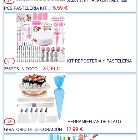
2º
JAMATA KIT REPOSTERIA, 305
16,59 €
PCS PASTELERÍA KIT...
3º
KIT REPOSTERIA Y PASTELERIA
26,99 €
356PCS, NIFOGO...
4º
HERRAMIENTAS DE PLATO
17,99 €
GIRATORIO DE DECORACIÓN...