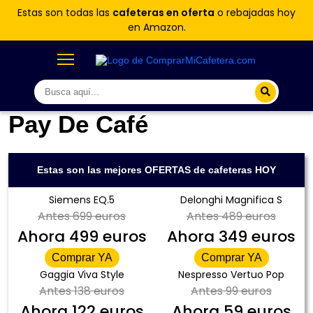
Estas son todas las
cafeteras en oferta
o rebajadas hoy
en Amazon.
Pay De Café
Estas son las mejores OFERTAS de cafeteras HOY
Siemens EQ.5
Delonghi Magnifica S
Antes
699 euros
Antes
489 euros
Ahora
499 euros
Ahora
349 euros
Comprar YA
Comprar YA
Gaggia Viva Style
Nespresso Vertuo Pop
Antes
138 euros
Antes
99 euros
Ahora
122 euros
Ahora
59 euros