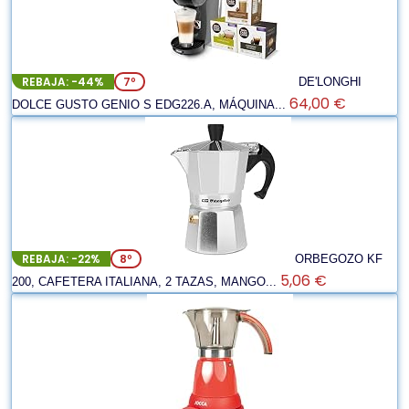
REBAJA: -44%
7º
DE'LONGHI
64,00 €
DOLCE GUSTO GENIO S EDG226.A, MÁQUINA...
REBAJA: -22%
8º
ORBEGOZO KF
5,06 €
200, CAFETERA ITALIANA, 2 TAZAS, MANGO...