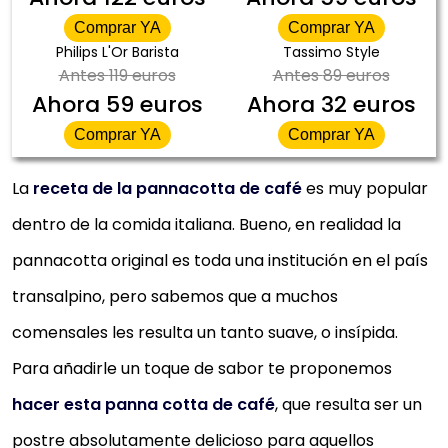
Comprar YA
Comprar YA
Philips L'Or Barista
Tassimo Style
Antes
119 euros
Antes
89 euros
Ahora
59 euros
Ahora
32 euros
Comprar YA
Comprar YA
La
receta de la pannacotta de café
es muy popular
dentro de la comida italiana. Bueno, en realidad la
pannacotta original es toda una institución en el país
transalpino, pero sabemos que a muchos
comensales les resulta un tanto suave, o insípida.
Para añadirle un toque de sabor te proponemos
hacer esta panna cotta de café
, que resulta ser un
postre absolutamente delicioso para aquellos