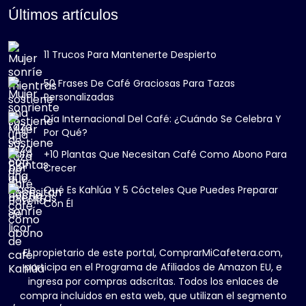
Últimos artículos
11 Trucos Para Mantenerte Despierto
50 Frases De Café Graciosas Para Tazas
Personalizadas
Día Internacional Del Café: ¿Cuándo Se Celebra Y
Por Qué?
+10 Plantas Que Necesitan Café Como Abono Para
Crecer
Qué Es Kahlúa Y 5 Cócteles Que Puedes Preparar
Con Él
El propietario de este portal, ComprarMiCafetera.com,
participa en el Programa de Afiliados de Amazon EU, e
ingresa por compras adscritas. Todos los enlaces de
compra incluidos en esta web, que utilizan el segmento