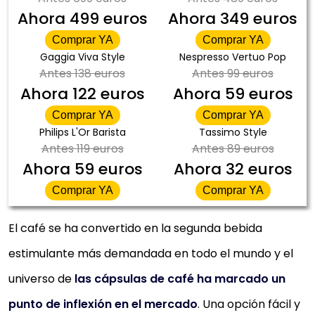
Ahora
499 euros
Ahora
349 euros
Comprar YA
Comprar YA
Gaggia Viva Style
Nespresso Vertuo Pop
Antes
138 euros
Antes
99 euros
Ahora
122 euros
Ahora
59 euros
Comprar YA
Comprar YA
Philips L'Or Barista
Tassimo Style
Antes
119 euros
Antes
89 euros
Ahora
59 euros
Ahora
32 euros
Comprar YA
Comprar YA
El café se ha convertido en la segunda bebida
estimulante más demandada en todo el mundo y el
universo de
las cápsulas de café ha marcado un
punto de inflexión en el mercado
. Una opción fácil y