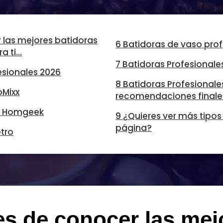
 las mejores batidoras
6 Batidoras de vaso pro
a ti…
7 Batidoras Profesionale
esionales 2026
8 Batidoras Profesionale
oMixx
recomendaciones finale
al Homgeek
9 ¿Quieres ver más tipos
página?
tro
es de conocer las mej