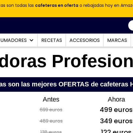
tas son todas las
cafeteras en oferta
o rebajadas hoy en Amaz
PUMADORES
RECETAS
ACCESORIOS
MARCAS
idoras Profesion
as son las mejores OFERTAS de cafeteras
Antes
Ahora
499 euros
699 euros
349 euros
489 euros
122 euros
138 euros