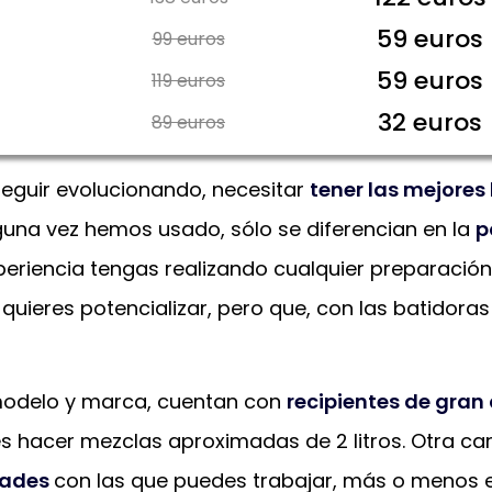
59 euros
99 euros
59 euros
119 euros
32 euros
89 euros
seguir evolucionando, necesitar
tener las mejores
guna vez hemos usado, sólo se diferencian en la
p
riencia tengas realizando cualquier preparación,
uieres potencializar, pero que, con las batidoras
 modelo y marca, cuentan con
recipientes de gra
s hacer mezclas aproximadas de 2 litros. Otra car
dades
con las que puedes trabajar, más o menos ent