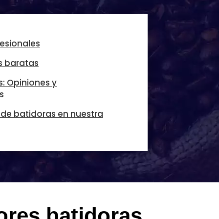
fesionales
s baratas
s: Opiniones y
s
 de batidoras en nuestra
ores batidoras