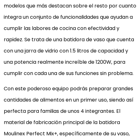
modelos que más destacan sobre el resto por cuanto
BATIDORA DE VASO DE 1200 W,
RESULTADOS RÁPIDOS, 1,5 L CAPACIDAD
integra un conjunto de funcionalidades que ayudan a
3 PROGRAMAS: BATIDORA...
cumplir las labores de cocina con efectividad y
Batidora de vaso con motor de 1200 W y con
rapidez. Se trata de una batidora de vaso que cuenta
capacidad de vaso de vidrio de 2L (capacidad útil
con una jarra de vidrio con 1.5 litros de capacidad y
1.5L), óptima para hacer batidos hasta un 30%...
una potencia realmente increíble de 1200W, para
Sus cuchillas afiladas conjuntamente con la
tecnología Powelix Life gracias a su ángulo de cort
cumplir con cada una de sus funciones sin problema.
optimizado y su avanzado diseño ofrecen...
Con este poderoso equipo podrás preparar grandes
Prepara todo tipo de elaboraciones frías o caliente
cantidades de alimentos en un primer uso, siendo así
desde batidos o smoothie, licuados, mocktails, hari
de almendras entre muchas más...
perfecta para familias de unos 4 integrantes. El
3 programas: Bate, tritura hielo o limpia de forma
material de fabricación principal de la batidora
automática gracias a su interfaz de la pantalla tácti
Moulinex Perfect Mix+, específicamente de su vaso,
ajusta la velocidad y usa la...