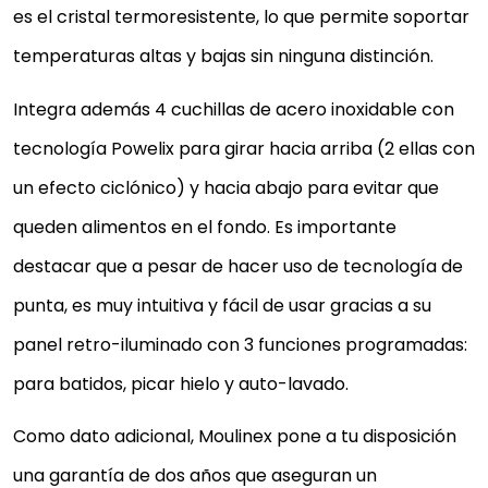
es el cristal termoresistente, lo que permite soportar
Fácil limpieza gracias a su programa Auto-Clean q
temperaturas altas y bajas sin ninguna distinción.
solo necesita un poco de agua y pulsar un botón y
sus cuchillas fácilmente...
Integra además 4 cuchillas de acero inoxidable con
tecnología Powelix para girar hacia arriba (2 ellas con
127,96 €
un efecto ciclónico) y hacia abajo para evitar que
Comprar YA
queden alimentos en el fondo. Es importante
destacar que a pesar de hacer uso de tecnología de
punta, es muy intuitiva y fácil de usar gracias a su
panel retro-iluminado con 3 funciones programadas:
para batidos, picar hielo y auto-lavado.
Como dato adicional, Moulinex pone a tu disposición
una garantía de dos años que aseguran un