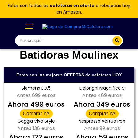
Estas son todas las
cafeteras en oferta
o rebajadas hoy
en Amazon.
Batidoras Moulinex
Estas son las mejores OFERTAS de cafeteras HOY
Siemens EQ.5
Delonghi Magnifica S
Antes
699 euros
Antes
489 euros
Ahora
499 euros
Ahora
349 euros
Comprar YA
Comprar YA
Gaggia Viva Style
Nespresso Vertuo Pop
Antes
138 euros
Antes
99 euros
Ahora
122 euros
Ahora
59 euros