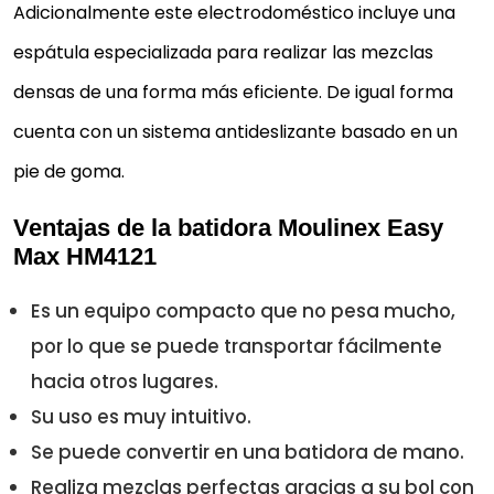
Adicionalmente este electrodoméstico incluye una
de pastel, pasta de pizza o pan y batidor para
montar una base de pastel, pasta de pizza...
espátula especializada para realizar las mezclas
Bol de plástico con giro automático de 2,5 L
densas de una forma más eficiente. De igual forma
Contiene una espátula para facilitar el mezclado d
cuenta con un sistema antideslizante basado en un
las preparaciones
pie de goma.
Botón de expulsión de las varillas; elles y el bol son
compatibles con lavavajillas
Ventajas de la batidora Moulinex Easy
Max HM4121
92,40 €
Es un equipo compacto que no pesa mucho,
Comprar YA
por lo que se puede transportar fácilmente
hacia otros lugares.
Su uso es muy intuitivo.
Se puede convertir en una batidora de mano.
Realiza mezclas perfectas gracias a su bol con