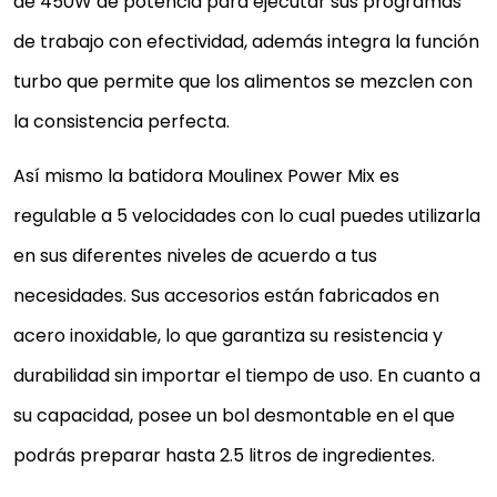
de 450W de potencia para ejecutar sus programas
de trabajo con efectividad, además integra la función
turbo que permite que los alimentos se mezclen con
la consistencia perfecta.
Así mismo la batidora Moulinex Power Mix es
regulable a 5 velocidades con lo cual puedes utilizarla
en sus diferentes niveles de acuerdo a tus
MOULINEX EASY MAX HM4121 - BATIDOR
necesidades. Sus accesorios están fabricados en
AMASADORA 2 EN 1, BOL CON GIRO
acero inoxidable, lo que garantiza su resistencia y
AUTOMÁTICO, ESPÁTULA DE MEZCLADO,
450 W, 2.5 L,...
durabilidad sin importar el tiempo de uso. En cuanto a
450 W de potencia regulables a través de 5
su capacidad, posee un bol desmontable en el que
velocidades y turbo
podrás preparar hasta 2.5 litros de ingredientes.
Dos sets de varillas: amasador para montar una ba