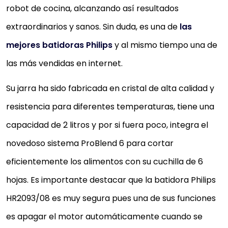
robot de cocina, alcanzando así resultados
extraordinarios y sanos. Sin duda, es una de
las
PHILIPS HR2543/00 BATIDORA DE MANO
PROMIX CON VASO Y FUNCIÓN TURBO,
mejores batidoras Philips
y al mismo tiempo una de
ACCESORIOS INCLUIDOS PICADORA
las más vendidas en internet.
COMPACTA, LEVANTACLARAS,...
Potente motor de 700 W para conseguir unos
Su jarra ha sido fabricada en cristal de alta calidad y
resultados óptimos de batido, optimo para tus
resistencia para diferentes temperaturas, tiene una
comidas caseras diarias
capacidad de 2 litros y por si fuera poco, integra el
Tecnología ProMix: para obtener unos resultados d
novedoso sistema ProBlend 6 para cortar
batido consistentes y rápidos , corta hasta los
eficientemente los alimentos con su cuchilla de 6
ingredientes duros con tan solo tocar...
Con el accesorio picador compacto, puedes picar
hojas. Es importante destacar que la batidora Philips
hierbas, frutos secos, queso, chocolate y cebolla
HR2093/08 es muy segura pues una de sus funciones
Accesorio levantaclaras para montar nata,
es apagar el motor automáticamente cuando se
mayonesa, masa de crepes