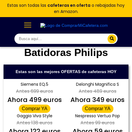
Estas son todas las
cafeteras en oferta
o rebajadas hoy
en Amazon.
Batidoras Philips
Estas son las mejores OFERTAS de cafeteras HOY
Siemens EQ.5
Delonghi Magnifica S
Antes
699 euros
Antes
489 euros
Ahora
499 euros
Ahora
349 euros
Comprar YA
Comprar YA
Gaggia Viva Style
Nespresso Vertuo Pop
Antes
138 euros
Antes
99 euros
Ahora
122 euros
Ahora
59 euros