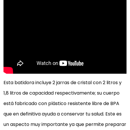
LICUADORA Y PREPARADORA DE
SMOOTHIES PHILIPS HR3657/90 DE ALTO
RENDIMIENTO Y DE TITANIO (1400 W, 50%
MÁS DE RENDIMIENTO)
HR365790
Comprar YA
Esta batidora incluye 2 jarras de cristal con 2 litros y
1,8 litros de capacidad respectivamente; su cuerpo
está fabricado con plástico resistente libre de BPA
que en definitiva ayuda a conservar tu salud. Este es
un aspecto muy importante ya que permite preparar