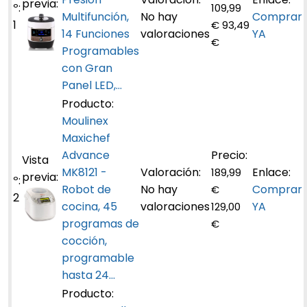
109,99
Multifunción,
No hay
Comprar
1
€
93,49
14 Funciones
valoraciones
YA
€
Programables
con Gran
Panel LED,...
Moulinex
Maxichef
Advance
MK8121 -
189,99
Robot de
No hay
Comprar
€
2
cocina, 45
valoraciones
YA
129,00
programas de
€
cocción,
programable
hasta 24...