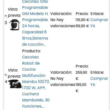
Cecotec Olla
Programable
GM Modelo H.
Programable
No hay
Comprar
116,90 €
3
24 horas,
valoraciones
YA
89,90 €
Capacidad 6
litros,Sistema
de cocción...
Cecotec
Robot de
Cocina
269,90
Multifunción
No hay
Comprar
€
4
Mambo 10070.
valoraciones
YA
189,00
1700 W, APP,
€
Cuchara
MamboMix, 30
Funciones,...