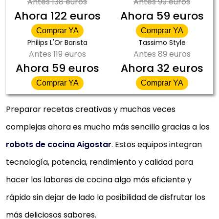
Antes
138 euros
Antes
99 euros
Ahora
122 euros
Ahora
59 euros
Comprar YA
Comprar YA
Philips L'Or Barista
Tassimo Style
Antes
119 euros
Antes
89 euros
Ahora
59 euros
Ahora
32 euros
Comprar YA
Comprar YA
Preparar recetas creativas y muchas veces
complejas ahora es mucho más sencillo gracias a los
robots de cocina Aigostar
. Estos equipos integran
tecnología, potencia, rendimiento y calidad para
hacer las labores de cocina algo más eficiente y
rápido sin dejar de lado la posibilidad de disfrutar los
más deliciosos sabores.