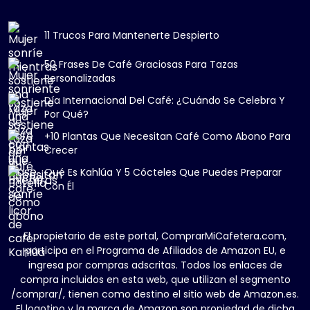
11 Trucos Para Mantenerte Despierto
50 Frases De Café Graciosas Para Tazas
Personalizadas
Día Internacional Del Café: ¿Cuándo Se Celebra Y
Por Qué?
+10 Plantas Que Necesitan Café Como Abono Para
Crecer
Qué Es Kahlúa Y 5 Cócteles Que Puedes Preparar
Con Él
El propietario de este portal, ComprarMiCafetera.com,
participa en el Programa de Afiliados de Amazon EU, e
ingresa por compras adscritas. Todos los enlaces de
compra incluidos en esta web, que utilizan el segmento
/comprar/, tienen como destino el sitio web de Amazon.es.
El logotipo y la marca de Amazon son propiedad de dicha