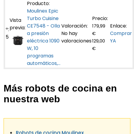
Moulinex Epic
Turbo Cuisine
CE7548 - Olla
179,99
a presión
No hay
Comprar
€
5
eléctrica 1090
valoraciones
YA
129,00
W, 10
€
programas
automáticos,...
Más robots de cocina en
nuestra web
Robots de cocina Moulinex