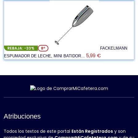
REBAJA: -33%
8º
FACKELMANN
5,99 €
ESPUMADOR DE LECHE, MINI BATIDOR...
Atribuciones
Todos los textos de este portal
Están Registrados
y son
propiedad exclusiva de
ComprarMiCafetetera.com
y de su