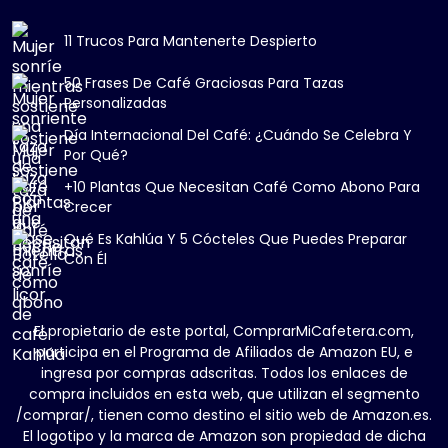
11 Trucos Para Mantenerte Despierto
50 Frases De Café Graciosas Para Tazas
Personalizadas
Día Internacional Del Café: ¿Cuándo Se Celebra Y
Por Qué?
+10 Plantas Que Necesitan Café Como Abono Para
Crecer
Qué Es Kahlúa Y 5 Cócteles Que Puedes Preparar
Con Él
El propietario de este portal, ComprarMiCafetera.com,
participa en el Programa de Afiliados de Amazon EU, e
ingresa por compras adscritas. Todos los enlaces de
compra incluidos en esta web, que utilizan el segmento
/comprar/, tienen como destino el sitio web de Amazon.es.
El logotipo y la marca de Amazon son propiedad de dicha