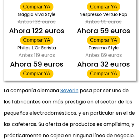
Comprar YA
Comprar YA
Gaggia Viva Style
Nespresso Vertuo Pop
Antes
138 euros
Antes
99 euros
Ahora
122 euros
Ahora
59 euros
Comprar YA
Comprar YA
Philips L'Or Barista
Tassimo Style
Antes
119 euros
Antes
89 euros
Ahora
59 euros
Ahora
32 euros
Comprar YA
Comprar YA
La compañía alemana
Severin
pasa por ser uno de
los fabricantes con más prestigio en el sector de los
pequeños electrodomésticos, y en particular en el de
las cafeteras. Su oferta de productos es amplísima, y
prácticamente no cojea en ninguna línea de negocio.