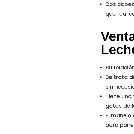
Dos cabez
que realic
Vent
Leche
Su relació
Se trata d
sin neces
Tiene una 
gotas de 
El manejo 
para pone