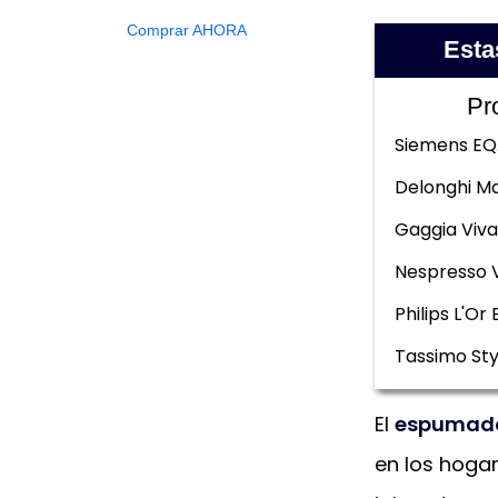
Comprar AHORA
Esta
Pr
Siemens EQ
Delonghi Ma
Gaggia Viva
Nespresso 
Philips L'Or 
Tassimo Sty
El
espumador
en los hoga