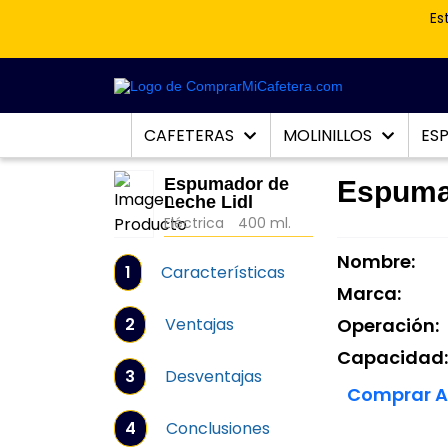
Es
CAFETERAS
MOLINILLOS
ES
Espumador de
Espumad
Leche Lidl
Eléctrica
400 ml.
Nombre:
1
Características
Marca:
2
Ventajas
Operación:
Capacidad
3
Desventajas
Comprar 
4
Conclusiones