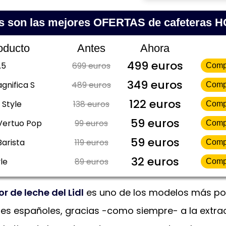
s son las mejores OFERTAS de cafeteras 
oducto
Antes
Ahora
499 euros
.5
699 euros
Comp
349 euros
gnifica S
489 euros
Comp
122 euros
 Style
138 euros
Comp
59 euros
Vertuo Pop
99 euros
Comp
59 euros
Barista
119 euros
Comp
32 euros
le
89 euros
Comp
 de leche del Lidl
es uno de los modelos más po
res españoles, gracias -como siempre- a la extra