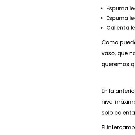
Espuma le
Espuma lec
Calienta l
Como puedes 
vaso, que no
queremos qu
En la anter
nivel máximo
solo calenta
El intercamb