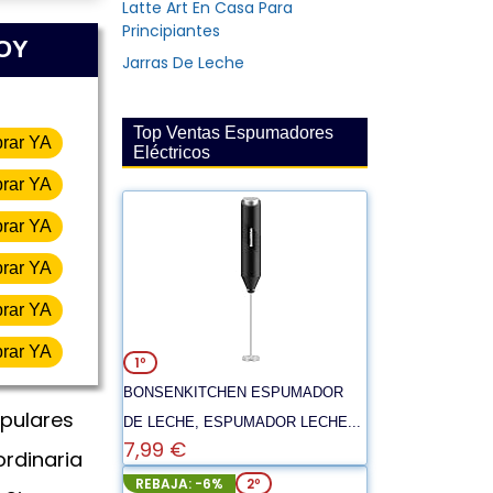
Latte Art En Casa Para
Principiantes
HOY
Jarras De Leche
Top Ventas Espumadores
rar YA
Eléctricos
rar YA
rar YA
rar YA
rar YA
rar YA
1º
BONSENKITCHEN ESPUMADOR
pulares
DE LECHE, ESPUMADOR LECHE...
7,99 €
ordinaria
REBAJA: -6%
2º