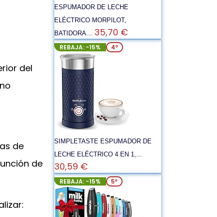
ESPUMADOR DE LECHE
ELÉCTRICO MORPILOT,
35,70 €
BATIDORA...
REBAJA: -15%
4º
rior del
 no
SIMPLETASTE ESPUMADOR DE
as de
LECHE ELÉCTRICO 4 EN 1,...
función de
30,59 €
REBAJA: -15%
5º
lizar: