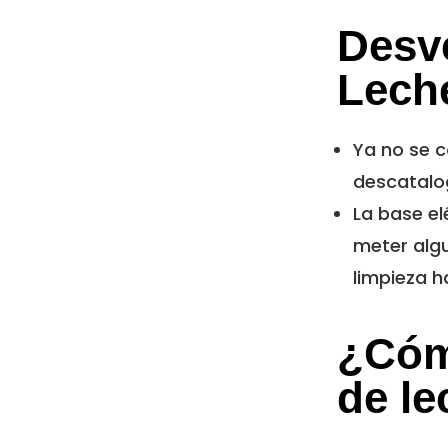
Desv
Leche
Ya no se 
descatalo
La base e
meter algu
limpieza 
¿Cóm
de le