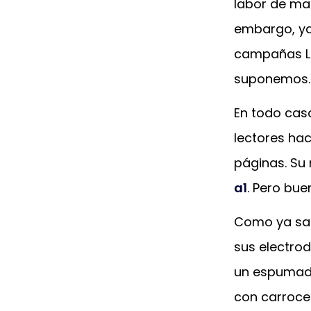
labor de ma
embargo, ya
campañas Lid
suponemos.
En todo cas
lectores ha
páginas. Su
a1
. Pero bue
Como ya sa
sus electrod
un espumado
con carroce