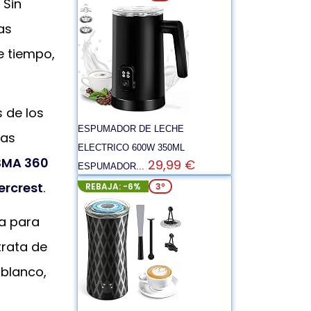
 Sin
as
e tiempo,
 de los
ESPUMADOR DE LECHE
ras
ELECTRICO 600W 350ML
SMA 360
29,99 €
ESPUMADOR...
ercrest
.
REBAJA: -6%
3º
ea para
trata de
 blanco,