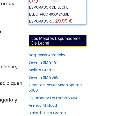
8º
eremos
ESPUMADOR DE LECHE
ELECTRICO 400W 240ML
29,99 €
ESPUMADOR...
e
Los Mejores Espumadores
De Leche
Nespresso Aeroccino
Severin SM 9494
a leche,
Melitta Cremio
Severin SM 9685
 salpiquen
Cecotec Power Moca Spume
5000
Espumador De Leche VAVA
agarlo y
Arendo Milkloud
Bialetti Tutto Crema