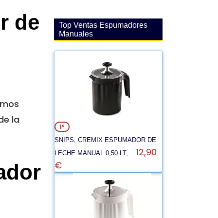
r de
Top Ventas Espumadores
Manuales
damos
de la
1º
SNIPS, CREMIX ESPUMADOR DE
12,90
LECHE MANUAL 0,50 LT,...
€
ador