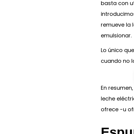
basta con ut
introducimo
remueve la l
emulsionar.
Lo único que
cuando no l
En resumen,
leche eléctr
ofrece -u of
Espu