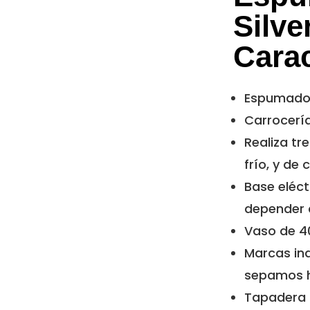
Silve
Carac
Espumador
Carrocería
Realiza tr
frío, y de
Base eléct
depender d
Vaso de 40
Marcas ind
sepamos h
Tapadera t