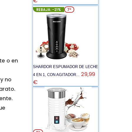
€
REBAJA: -21%
7º
te o en
SHARDOR ESPUMADOR DE LECHE
29,99
4 EN 1, CON AGITADOR...
 y no
€
arato.
ente.
ue