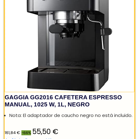
15 bares y 1100W de potencia. Con termómetro que
indica cuando está listo el café y...
♨️|MOLIDO+MONODOSIS E.S.E. de 55 mm.| Brazo con
doble salida para hacer uno o dos cafés, según el
portafiltro utilizado. Depósito de...
🧼|FÁCIL DE LIMPIAR| Con bandeja de goteo extraíble
☕|CAFÉ DE AUTOR| Prepara cafés de autor: Espresso
americano, macchiato, moca, latte macchiato,
capuccino, mocaccino, latte y frappé....
📻|COMPLETA LA COLECCIÓN| Escoge elementos co
la tecnología más actual y estética vintage para d
personalidad a tu hogar. Completa...
Análisis
Comprar YA