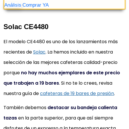
Solac CE4480
El modelo CE4480 es uno de los lanzamientos más
recientes de
Solac
. La hemos incluido en nuestra
UFESA MONZA CAFETERA ESPRESSO Y
CAPUCCINO DE 20 BARES, PANEL TÁCTIL
selección de las mejores cafeteras calidad-precio
DIGITAL, VAPORIZADOR ORIENTABLE,
porque
no hay muchos ejemplares de este precio
CAFÉ MOLIDO O...
que trabajen a 19 bares
. Si no te lo crees, revisa
PRESIÓN Y POTENCIA. Cafetera Espresso con bomba
nuestra guía de
cafeteras de 19 bares de presión
.
de presión de 20 bares y 1050W de potencia para
café, capuccinos e infusiones
También debemos
destacar su bandeja calienta
DOBLE OPCIÓN DEL PREPARADO DEL CAFÉ. Sistema
tazas
en la parte superior, para que así siempre
tradicional de café molido o con monodosis ESE.
disfrutes de un expresso a la temperatura exacta.