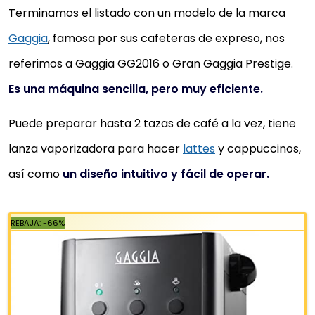
Terminamos el listado con un modelo de la marca
Gaggia
, famosa por sus cafeteras de expreso, nos
referimos a Gaggia GG2016 o Gran Gaggia Prestige.
Es una máquina sencilla, pero muy eficiente.
Puede preparar hasta 2 tazas de café a la vez, tiene
lanza vaporizadora para hacer
lattes
y cappuccinos,
así como
un diseño intuitivo y fácil de operar.
CREATE / THERA RETRO/CAFETERA
EXPRESS MOSTAZA Y MADERA/CAFÉ
MOLIDO Y MONODOSIS E.S.E. DE 55 MM.,
CAFETERA SEMIAUTOMÁTICA...
🔆|SEMIAUTOMÁTICA| Con una bomba de presión de