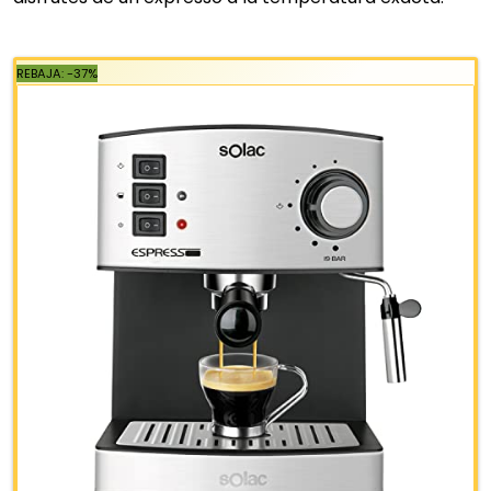
Portafiltro metálico para poder preparar 1...
VAPORIZADOR. Con vaporizador orientable para
espumar leche o calentar agua para infusiones
PANEL TÁCTIL. De uso intuitivo con indicadores
luminosos LED para cada función, y un sistema de
ahorro energético con apagado automático
ACABADOS Y ACCESORIOS. Bandeja calienta tazas 
la parte superior para calentar tus tazas antes del
uso y disfrutar de un café caliente...
89,99 €
129,99 €
−31%
Análisis
Comprar YA