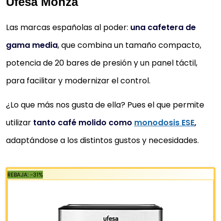
Ufesa Monza
POWER ESPRESSO 20. 850 W, PRESIÓN 20
BARES, DEPÓSITO DE 1,6L, BRAZO DOBL
Las marcas españolas al poder:
una cafetera de
SALIDA,...
gama media
, que combina un tamaño compacto,
Cafetera express para café espresso y cappuccino
potencia de 20 bares de presión y un panel táctil,
prepara todo tipo de cafés con solo pulsar un botó
para facilitar y modernizar el control.
incluye brazo con doble salida y...
Bomba de presión de 20 bares y 850 W de potencia
¿Lo que más nos gusta de ella? Pues el que permite
consigue la mejor crema y el máximo aroma y
utilizar
tanto café molido como
monodosis ESE
,
aprovecha la superficie calienta-tazas para...
adaptándose a los distintos gustos y necesidades.
Incluye vaporizador orientable con protección para 
uso, para espumar leche, emitir agua caliente para
infusiones, calentar líquidos y...
Incluye cucharilla dosificadora con prensador para e
café y depósito de agua extraíble con capacidad 
1,5 litros y bandeja de goteo...