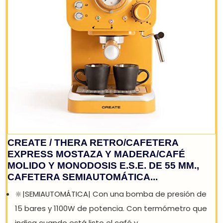
SOLAC CAFETERA ESPRESSO CE4480
19BAR 850W 1.25L
Cafetera espresso SOLAC CE4480 de 850W de
potencia, 19 bares de presión, un depósito de 1.25
litros extraíble, función de 2 tazas,...
76,10 €
119,99 €
−37%
Análisis
Comprar YA