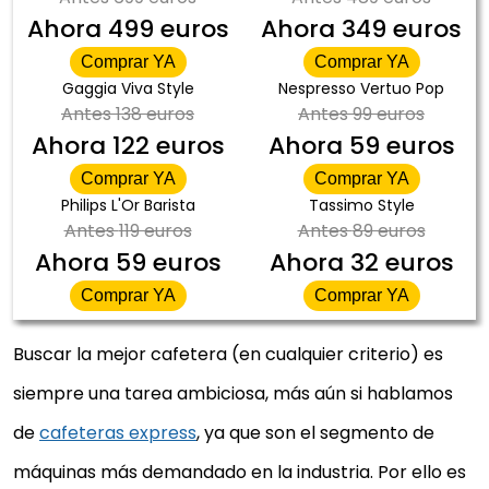
Ahora
499 euros
Ahora
349 euros
Comprar YA
Comprar YA
Gaggia Viva Style
Nespresso Vertuo Pop
Antes
138 euros
Antes
99 euros
Ahora
122 euros
Ahora
59 euros
Comprar YA
Comprar YA
Philips L'Or Barista
Tassimo Style
Antes
119 euros
Antes
89 euros
Ahora
59 euros
Ahora
32 euros
Comprar YA
Comprar YA
Buscar la mejor cafetera (en cualquier criterio) es
siempre una tarea ambiciosa, más aún si hablamos
de
cafeteras express
, ya que son el segmento de
máquinas más demandado en la industria. Por ello es