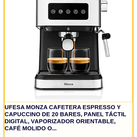
Cafetera apta para uso con café molido con válvul
de seguridad que libera automáticamente la presi
59,90 €
64,90 €
−8%
Análisis
Comprar YA