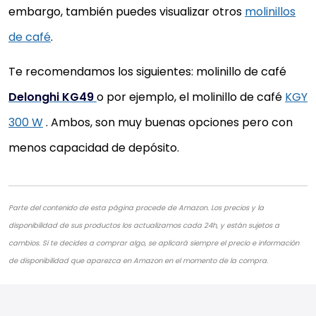
embargo, también puedes visualizar otros
molinillos
de café
.
Te recomendamos los siguientes: molinillo de café
Delonghi KG49
o por ejemplo, el molinillo de café
KGY
300 W
. Ambos, son muy buenas opciones pero con
menos capacidad de depósito.
Parte del contenido de esta página procede de Amazon. Los precios y la
disponibilidad de sus productos los actualizamos cada 24h, y están sujetos a
cambios. Si te decides a comprar algo, se aplicará siempre el precio e información
de disponibilidad que aparezca en Amazon en el momento de la compra.