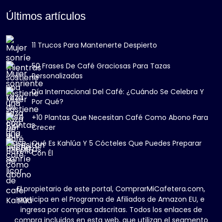
Últimos artículos
11 Trucos Para Mantenerte Despierto
50 Frases De Café Graciosas Para Tazas
Personalizadas
Día Internacional Del Café: ¿Cuándo Se Celebra Y
Por Qué?
+10 Plantas Que Necesitan Café Como Abono Para
Crecer
Qué Es Kahlúa Y 5 Cócteles Que Puedes Preparar
Con Él
El propietario de este portal, ComprarMiCafetera.com,
participa en el Programa de Afiliados de Amazon EU, e
ingresa por compras adscritas. Todos los enlaces de
compra incluidos en esta web, que utilizan el segmento