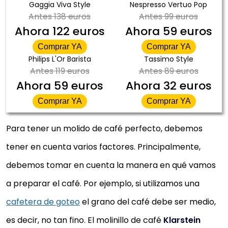
Gaggia Viva Style
Nespresso Vertuo Pop
Antes
138 euros
Antes
99 euros
Ahora
122 euros
Ahora
59 euros
Comprar YA
Comprar YA
Philips L'Or Barista
Tassimo Style
Antes
119 euros
Antes
89 euros
Ahora
59 euros
Ahora
32 euros
Comprar YA
Comprar YA
Para tener un molido de café perfecto, debemos
tener en cuenta varios factores. Principalmente,
debemos tomar en cuenta la manera en qué vamos
a preparar el café. Por ejemplo, si utilizamos una
cafetera de goteo
el grano del café debe ser medio,
es decir, no tan fino. El molinillo de café
Klarstein