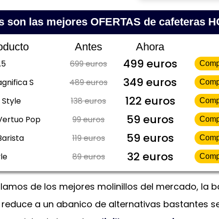
s son las mejores OFERTAS de cafeteras 
oducto
Antes
Ahora
499 euros
.5
699 euros
Comp
349 euros
gnifica S
489 euros
Comp
122 euros
 Style
138 euros
Comp
59 euros
Vertuo Pop
99 euros
Comp
59 euros
Barista
119 euros
Comp
32 euros
le
89 euros
Comp
amos de los mejores molinillos del mercado, la b
 reduce a un abanico de alternativas bastantes se