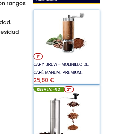
con rangos
dad.
cesidad
1º
CAPY BREW – MOLINILLO DE
CAFÉ MANUAL PREMIUM...
25,80 €
REBAJA: -8%
2º