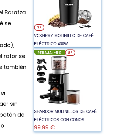
el Baratza
fé se
7º
VCKHRRY MOLINILLO DE CAFÉ
ado),
ELÉCTRICO 400W...
REBAJA: -5%
8º
 rotor se
ue también
per
aer sin
SHARDOR MOLINILLOS DE CAFÉ
 botón de
ELÉCTRICOS CON CONOS,...
lo
99,99 €