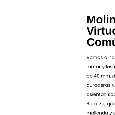
Molin
Virtu
Com
Vamos a habl
motor y las 
de 40 mm. d
duraderas y
asientan so
Baratza, que
molienda y 