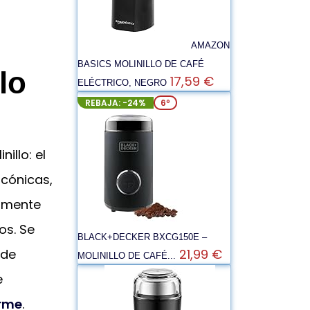
AMAZON
BASICS MOLINILLO DE CAFÉ
lo
17,59 €
ELÉCTRICO, NEGRO
REBAJA: -24%
6º
illo: el
 cónicas,
damente
os. Se
BLACK+DECKER BXCG150E –
21,99 €
 de
MOLINILLO DE CAFÉ...
e
orme
.