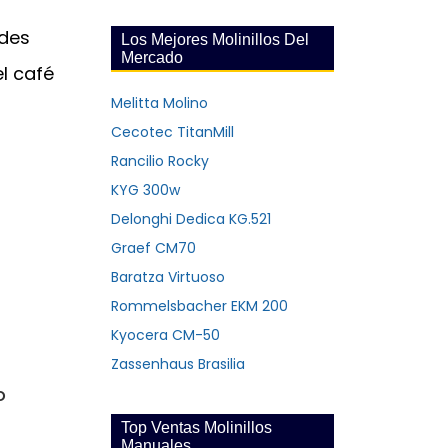
edes
Los Mejores Molinillos Del
Mercado
l café
Melitta Molino
Cecotec TitanMill
Rancilio Rocky
KYG 300w
Delonghi Dedica KG.521
Graef CM70
Baratza Virtuoso
Rommelsbacher EKM 200
Kyocera CM-50
Zassenhaus Brasilia
o
Top Ventas Molinillos
Manuales