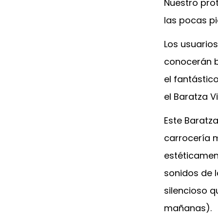
Nuestro pro
las pocas p
Los usuarios
conocerán b
el fantástic
el Baratza 
Este Baratza
carrocería 
estéticamen
sonidos de l
silencioso q
mañanas).