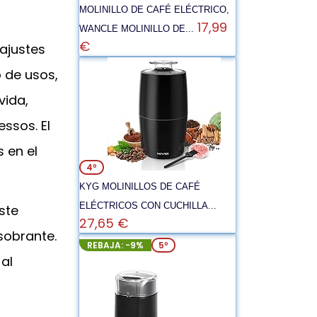
MOLINILLO DE CAFÉ ELÉCTRICO,
17,99
WANCLE MOLINILLO DE...
€
ajustes
o de usos,
vida,
ssos. El
 en el
4º
KYG MOLINILLOS DE CAFÉ
ELÉCTRICOS CON CUCHILLA...
ste
27,65 €
sobrante.
REBAJA: -9%
5º
al