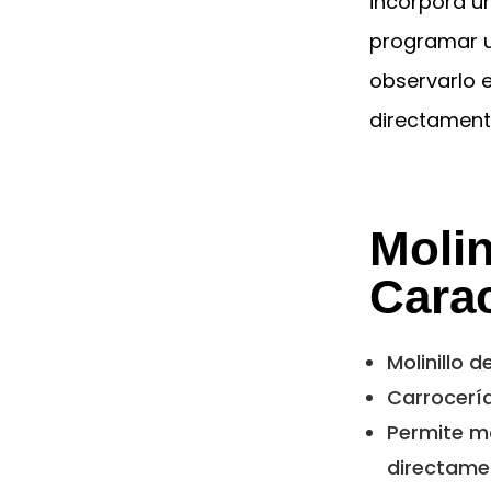
incorpora u
programar u
observarlo e
directamente
Molin
Carac
Molinillo 
Carrocería
Permite mo
directamen