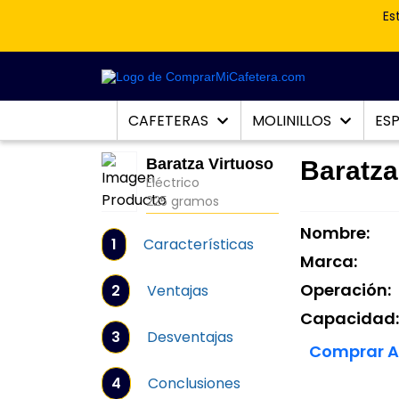
Es
CAFETERAS
MOLINILLOS
ES
Baratza Virtuoso
Baratza
Eléctrico
225 gramos
Nombre:
1
Características
Marca:
Operación:
2
Ventajas
Capacidad
3
Desventajas
Comprar A
4
Conclusiones