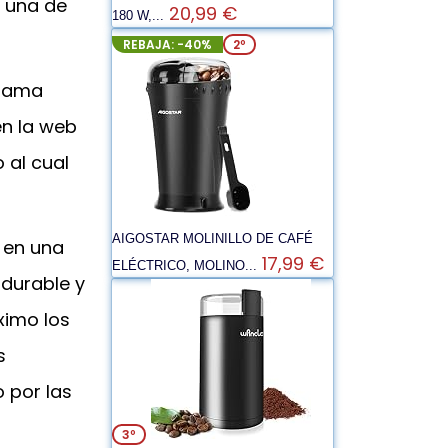
s una de
20,99 €
180 W,...
REBAJA: -40%
2º
 gama
en la web
 al cual
AIGOSTAR MOLINILLO DE CAFÉ
a en una
17,99 €
ELÉCTRICO, MOLINO...
durable y
ximo los
s
o por las
3º