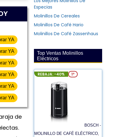
Los Mejores Molinillos De
Especias
HOY
Molinillos De Cereales
Molinillos De Café Hario
Molinillos De Café Zassenhaus
rar YA
rar YA
Top Ventas Molinillos
Eléctricos
rar YA
REBAJA: -40%
1º
rar YA
rar YA
rar YA
araja de
BOSCH -
lectas.
MOLINILLO DE CAFÉ ELÉCTRICO,