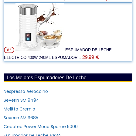
8º
ESPUMADOR DE LECHE
29,99 €
ELECTRICO 400W 240ML ESPUMADOR...
Los Mejores Espumadores De Leche
Nespresso Aeroccino
Severin SM 9494
Melitta Cremio
Severin SM 9685
Cecotec Power Moca Spume 5000
Espumador De Leche VAVA