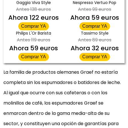
Gaggia Viva Style
Nespresso Vertuo Pop
Antes
138 euros
Antes
99 euros
Ahora
122 euros
Ahora
59 euros
Comprar YA
Comprar YA
Philips L'Or Barista
Tassimo Style
Antes
119 euros
Antes
89 euros
Ahora
59 euros
Ahora
32 euros
Comprar YA
Comprar YA
La familia de productos alemanes Graef no estaría
completa sin los espumadores o batidores de leche.
Al igual que ocurre con sus cafeteras o con los
molinillos de café, los espumadores Graef se
enmarcan dentro de la gama media-alta de su
sector, y constituyen una opción de garantías para