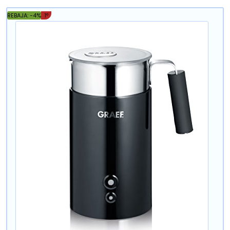
REBAJA: -4%
1º