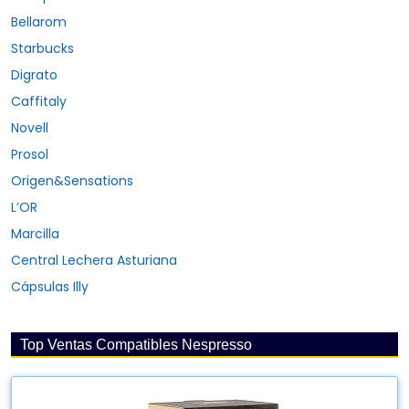
Bellarom
Starbucks
Digrato
Caffitaly
Novell
Prosol
Origen&Sensations
L’OR
Marcilla
Central Lechera Asturiana
Cápsulas Illy
Top Ventas Compatibles Nespresso