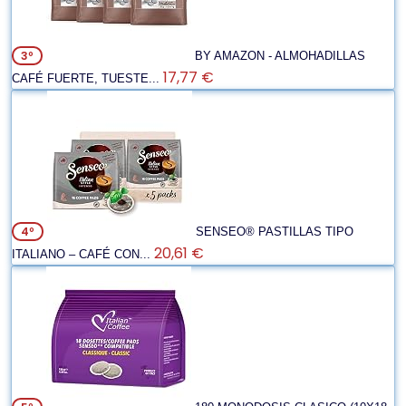
3º
BY AMAZON - ALMOHADILLAS
17,77 €
CAFÉ FUERTE, TUESTE...
4º
SENSEO® PASTILLAS TIPO
20,61 €
ITALIANO – CAFÉ CON...