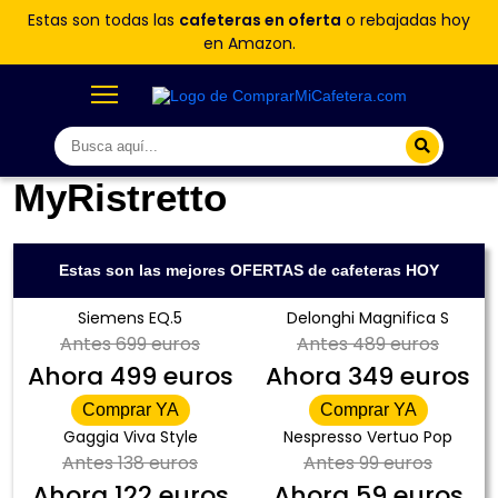
Estas son todas las
cafeteras en oferta
o rebajadas hoy
en Amazon.
MyRistretto
Estas son las mejores OFERTAS de cafeteras HOY
Siemens EQ.5
Delonghi Magnifica S
Antes
699 euros
Antes
489 euros
Ahora
499 euros
Ahora
349 euros
Comprar YA
Comprar YA
Gaggia Viva Style
Nespresso Vertuo Pop
Antes
138 euros
Antes
99 euros
Ahora
122 euros
Ahora
59 euros