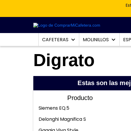
Es
CAFETERAS
MOLINILLOS
ES
Digrato
Estas son las me
Producto
Siemens EQ.5
Delonghi Magnifica S
Gaggia Viva Style