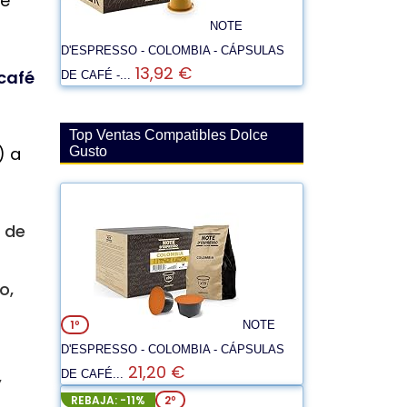
fé
NOTE
D'ESPRESSO - COLOMBIA - CÁPSULAS
13,92 €
café
DE CAFÉ -...
Top Ventas Compatibles Dolce
) a
Gusto
 de
o,
1º
NOTE
D'ESPRESSO - COLOMBIA - CÁPSULAS
21,20 €
,
DE CAFÉ...
REBAJA: -11%
2º