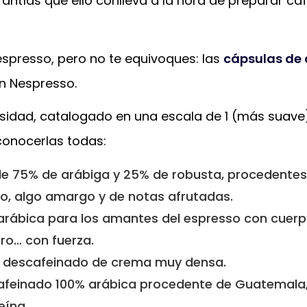
rantías que ello conlleva a la hora de preparar ca
Nespresso, pero no te equivoques: las
cápsulas de 
n Nespresso.
nsidad, catalogado en una escala de 1 (más suave
conocerlas todas:
 de 75% de arábiga y 25% de robusta, procedentes
so, algo amargo y de notas afrutadas.
arábica para los amantes del espresso con cuerp
ro… con fuerza.
o descafeinado de crema muy densa.
cafeinado 100% arábica procedente de Guatemala
eína.