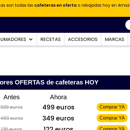
tas son todas las
cafeteras en oferta
o rebajadas hoy en Amaz
PUMADORES
RECETAS
ACCESORIOS
MARCAS
jores OFERTAS de cafeteras HOY
Antes
Ahora
499 euros
699 euros
Comprar YA
349 euros
489 euros
Comprar YA
122 euros
138 euros
Comprar YA