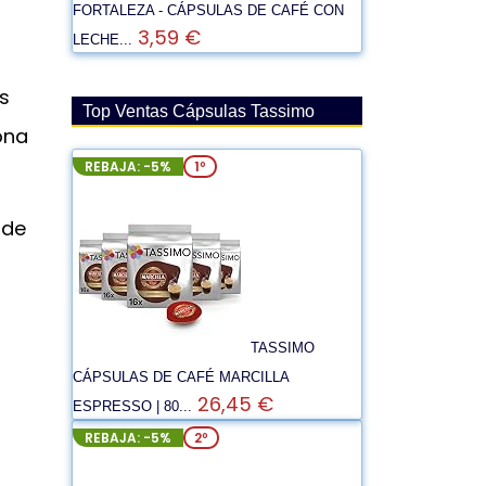
FORTALEZA - CÁPSULAS DE CAFÉ CON
3,59 €
LECHE...
s
Top Ventas Cápsulas Tassimo
ona
REBAJA: -5%
1º
 de
TASSIMO
CÁPSULAS DE CAFÉ MARCILLA
26,45 €
ESPRESSO | 80...
REBAJA: -5%
2º