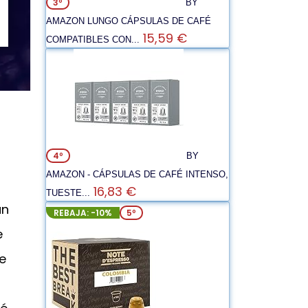
3º
BY
AMAZON LUNGO CÁPSULAS DE CAFÉ
15,59 €
COMPATIBLES CON...
4º
BY
AMAZON - CÁPSULAS DE CAFÉ INTENSO,
16,83 €
TUESTE...
un
REBAJA: -10%
5º
e
e