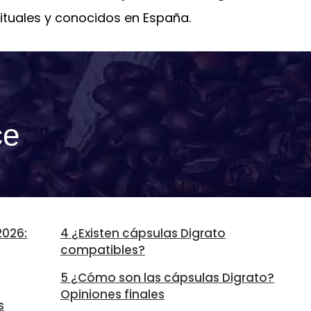
bituales y conocidos en España.
ce
2026:
4 ¿Existen cápsulas Digrato
compatibles?
5 ¿Cómo son las cápsulas Digrato?
Opiniones finales
s