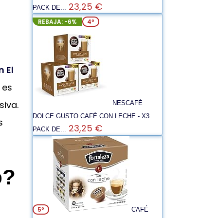
23,25 €
PACK DE...
REBAJA: -6%
4º
 El
es
siva.
NESCAFÉ
DOLCE GUSTO CAFÉ CON LECHE - X3
s
23,25 €
PACK DE...
o?
5º
CAFÉ