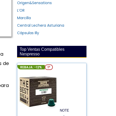
Origen&Sensations
L’OR
Marcilla
Central Lechera Asturiana
Cápsulas Illy
Top Ventas Compatibles
la
Nespresso
s de
REBAJA: -12%
1º
para
NOTE