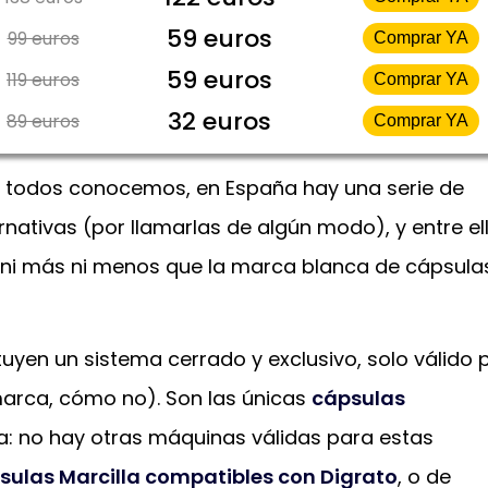
59 euros
99 euros
Comprar YA
59 euros
119 euros
Comprar YA
32 euros
89 euros
Comprar YA
e todos conocemos, en España hay una serie de
rnativas (por llamarlas de algún modo), y entre el
 ni más ni menos que la marca blanca de cápsula
uyen un sistema cerrado y exclusivo, solo válido 
marca, cómo no). Son las únicas
cápsulas
sa: no hay otras máquinas válidas para estas
sulas Marcilla compatibles con Digrato
, o de