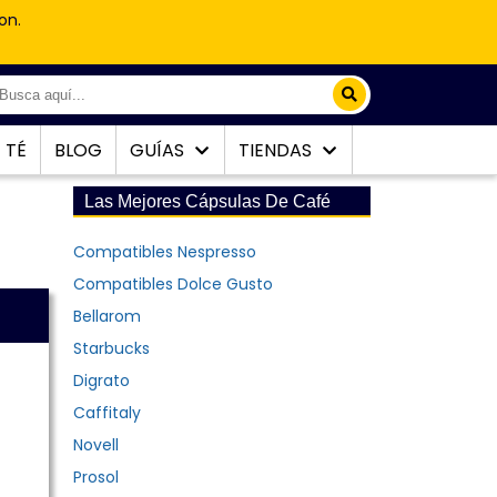
on.
TÉ
BLOG
GUÍAS
TIENDAS
Las Mejores Cápsulas De Café
Compatibles Nespresso
Compatibles Dolce Gusto
Bellarom
Starbucks
Digrato
Caffitaly
Novell
Prosol