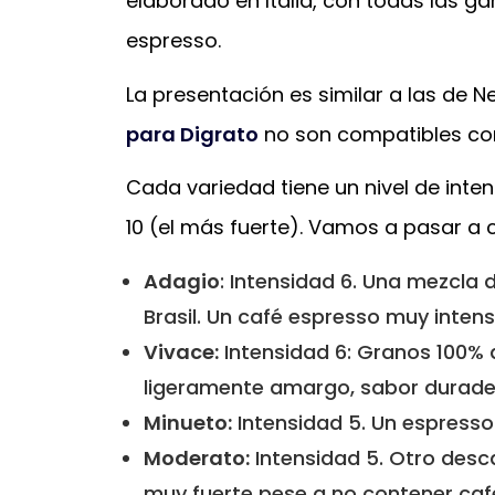
elaborado en Italia, con todas las ga
espresso.
La presentación es similar a las de 
para Digrato
no son compatibles co
Cada variedad tiene un nivel de inte
10 (el más fuerte). Vamos a pasar a 
Adagio
: Intensidad 6. Una mezcla
Brasil. Un café espresso muy inten
Vivace:
Intensidad 6: Granos 100% 
ligeramente amargo, sabor durade
Minueto:
Intensidad 5. Un espress
Moderato:
Intensidad 5. Otro des
muy fuerte pese a no contener caf