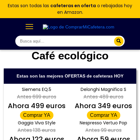
Estas son todas las
cafeteras en oferta
o rebajadas hoy
en Amazon.
Café ecológico
Estas son las mejores OFERTAS de cafeteras HOY
Siemens EQ.5
Delonghi Magnifica S
Antes
699 euros
Antes
489 euros
Ahora
499 euros
Ahora
349 euros
Comprar YA
Comprar YA
Gaggia Viva Style
Nespresso Vertuo Pop
Antes
138 euros
Antes
99 euros
Ahora
122 euros
Ahora
59 euros