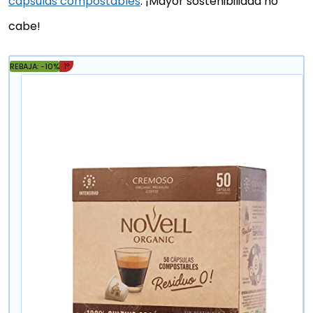
cápsulas compostables
. ¡Mayor sostenibilidad no
cabe!
REBAJA: -10%
1º