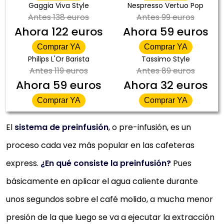
Gaggia Viva Style
Nespresso Vertuo Pop
Antes
138 euros
Antes
99 euros
Ahora
122 euros
Ahora
59 euros
Comprar YA
Comprar YA
Philips L'Or Barista
Tassimo Style
Antes
119 euros
Antes
89 euros
Ahora
59 euros
Ahora
32 euros
Comprar YA
Comprar YA
El
sistema de preinfusión
, o pre-infusión, es un
proceso cada vez más popular en las cafeteras
express.
¿En qué consiste la preinfusión?
Pues
básicamente en aplicar el agua caliente durante
unos segundos sobre el café molido, a mucha menor
presión de la que luego se va a ejecutar la extracción