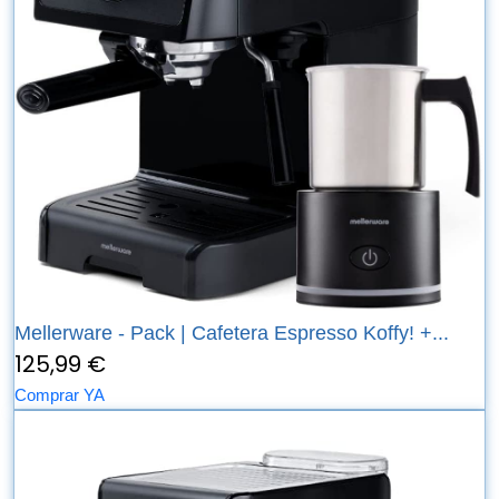
Mellerware - Pack | Cafetera Espresso Koffy! +...
125,99 €
Comprar YA