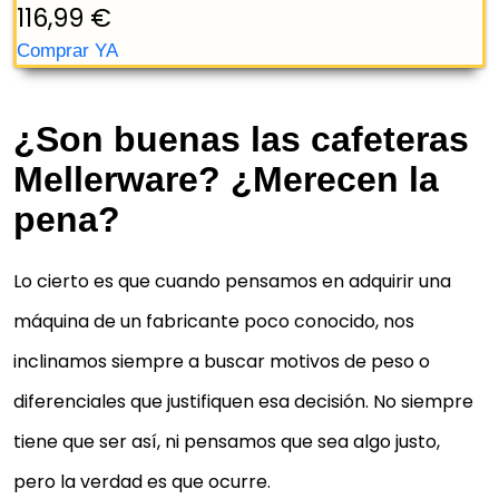
MIXY! + GRILL HOTTY! | BATIDORA:
BLENDER 1300W PROCESADOR DE
ALIMENTOS PROFESIONAL 2...
🔥【CAFETERA - Sistema calentamiento
¿Son buenas las cafeteras
Thermoblock】Koffy! cuenta con un sistema de
Mellerware? ¿Merecen la
calentamiento Thermoblock. Este sistema cuenta
pena?
con...
☕【CAFETERA - Fuerza en la mezcla】Bomba de
Lo cierto es que cuando pensamos en adquirir una
presión de 15 bares, con la fuerza necesaria para
lograr toda la intensidad, cremosidad y...
máquina de un fabricante poco conocido, nos
👩‍🍳【CAFETERA - 1 o 2 cafés】2 cacillos: café molid
inclinamos siempre a buscar motivos de peso o
monodosis Nuestra cafetera es apta para café
diferenciales que justifiquen esa decisión. No siempre
molido y también monodosis...
tiene que ser así, ni pensamos que sea algo justo,
✨【ESPUMADOR - 3 funciones】Calentar la leche (o
pero la verdad es que ocurre.
incluso chocolate), espumar en frío o calentar y