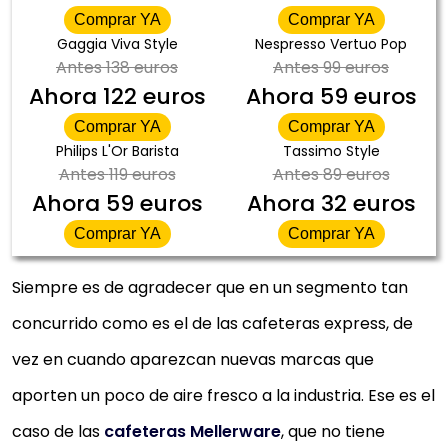
Comprar YA
Comprar YA
Gaggia Viva Style
Nespresso Vertuo Pop
Antes
138 euros
Antes
99 euros
Ahora
122 euros
Ahora
59 euros
Comprar YA
Comprar YA
Philips L'Or Barista
Tassimo Style
Antes
119 euros
Antes
89 euros
Ahora
59 euros
Ahora
32 euros
Comprar YA
Comprar YA
Siempre es de agradecer que en un segmento tan
concurrido como es el de las cafeteras express, de
vez en cuando aparezcan nuevas marcas que
aporten un poco de aire fresco a la industria. Ese es el
caso de las
cafeteras Mellerware
, que no tiene