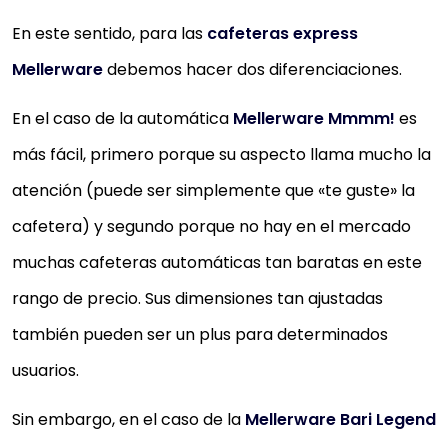
espumar a la vez, todo con el mismo...
En este sentido, para las
cafeteras express
🏎️【ESPUMADOR - Espuma en un pis-pas】 te permi
Mellerware
debemos hacer dos diferenciaciones.
espumar leche fría en 60 segundos o caliente en 1-
En el caso de la automática
Mellerware Mmmm!
es
minutos, e incluye dos...
más fácil, primero porque su aspecto llama mucho la
116,99 €
atención (puede ser simplemente que «te guste» la
Comprar YA
cafetera) y segundo porque no hay en el mercado
muchas cafeteras automáticas tan baratas en este
rango de precio. Sus dimensiones tan ajustadas
también pueden ser un plus para determinados
usuarios.
Sin embargo, en el caso de la
Mellerware Bari Legend