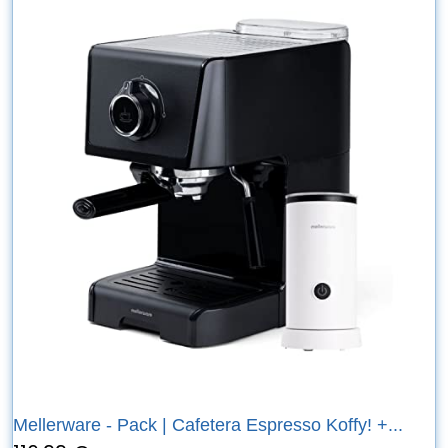
Mellerware - Pack | Cafetera Espresso Koffy! +...