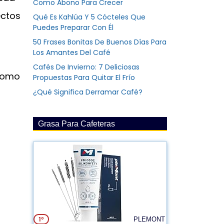
Como Abono Para Crecer
ectos
Qué Es Kahlúa Y 5 Cócteles Que
Puedes Preparar Con Él
50 Frases Bonitas De Buenos Días Para
Los Amantes Del Café
Cafés De Invierno: 7 Deliciosas
 como
Propuestas Para Quitar El Frío
¿Qué Significa Derramar Café?
Grasa Para Cafeteras
1º
PLEMONT