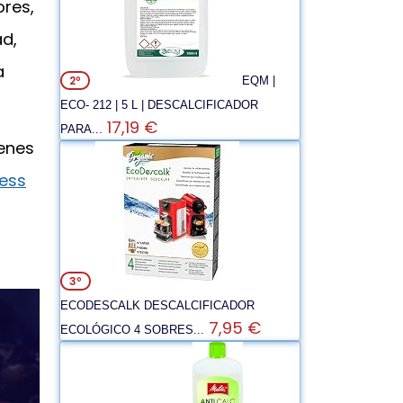
ores,
ad,
a
2º
EQM |
ECO- 212 | 5 L | DESCALCIFICADOR
17,19 €
PARA...
ienes
ess
3º
ECODESCALK DESCALCIFICADOR
7,95 €
ECOLÓGICO 4 SOBRES...
i