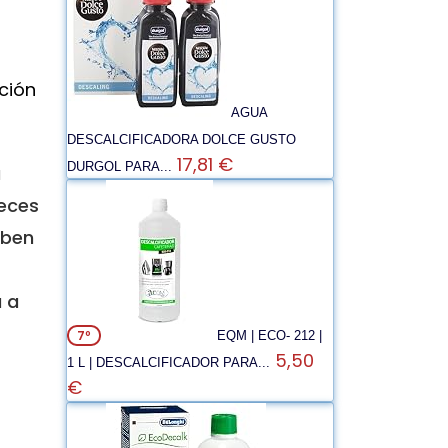
ción
AGUA
DESCALCIFICADORA DOLCE GUSTO
17,81 €
DURGOL PARA...
a
veces
eben
 a
7º
EQM | ECO- 212 |
5,50
1 L | DESCALCIFICADOR PARA...
€