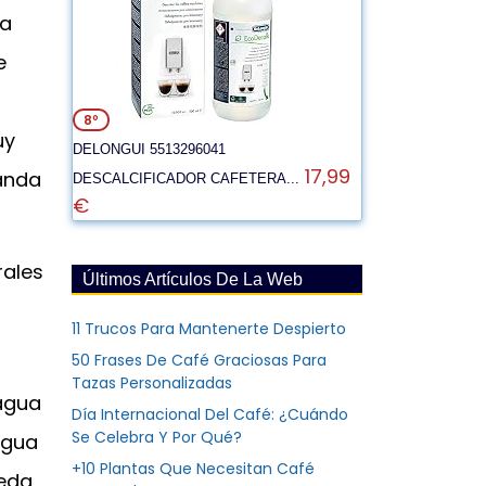
la
e
8º
uy
DELONGUI 5513296041
17,99
anda
DESCALCIFICADOR CAFETERA...
€
rales
Últimos Artículos De La Web
11 Trucos Para Mantenerte Despierto
50 Frases De Café Graciosas Para
Tazas Personalizadas
 agua
Día Internacional Del Café: ¿Cuándo
Se Celebra Y Por Qué?
agua
+10 Plantas Que Necesitan Café
ueda