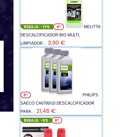
REBAJA: -13%
4º
MELITTA
DESCALCIFICADOR BIO MULTI,
3,90 €
LIMPIADOR...
5º
PHILIPS
SAECO CA6700/10 DESCALCIFICADOR
21,46 €
PARA...
REBAJA: -6%
6º