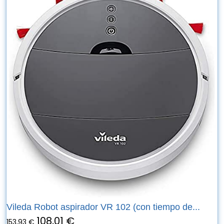
Vileda Robot aspirador VR 102 (con tiempo de...
108,01 €
153,93 €