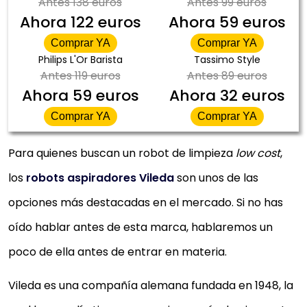
Antes
138 euros
Antes
99 euros
Ahora
122 euros
Ahora
59 euros
Comprar YA
Comprar YA
Philips L'Or Barista
Tassimo Style
Antes
119 euros
Antes
89 euros
Ahora
59 euros
Ahora
32 euros
Comprar YA
Comprar YA
Para quienes buscan un robot de limpieza
low cost
,
los
robots aspiradores Vileda
son unos de las
opciones más destacadas en el mercado. Si no has
oído hablar antes de esta marca, hablaremos un
poco de ella antes de entrar en materia.
Vileda es una compañía alemana fundada en 1948, la