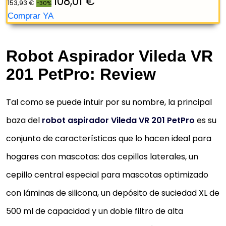
VILEDA ROBOT ASPIRADOR VR 102 (CON
TIEMPO DE FUNCIONAMIENTO
EXTRALARGO Y APERTURA DE SUCCIÓN
XL), BLANCO
Robot Aspirador Vileda VR
La VR 102 aspira suelos de forma independiente en
201 PetPro: Review
dos modos. En modo automático o en modo de
suspensión para un funcionamiento silencioso
Tal como se puede intuir por su nombre, la principal
La apertura de succión XL y la enorme potencia de
baza del
robot aspirador Vileda VR 201 PetPro
es su
succión funcionan en todo el ancho del robot
aspirador
conjunto de características que lo hacen ideal para
Fácil mantenimiento Como el depósito de sucieda
hogares con mascotas: dos cepillos laterales, un
extragrande con sistema de doble filtro de alto
cepillo central especial para mascotas optimizado
rendimiento y un volumen de 500 ml...
con láminas de silicona, un depósito de suciedad XL de
Optimizado para suelos duros El VR 102 supera
500 ml de capacidad y un doble filtro de alta
fácilmente los bordes y las alfombras de pelo corto