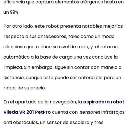
eficiencia que captura elementos alérgenos hasta en
gracias a su baja altura de 8 cm,...
El robot aspirador del experto en limpieza Vileda
un 99%.
limpia 90 minutos a la vez con solo tocar un botón 
Por otro lado, este robot presenta notables mejorías
es el complemento ideal para la...
respecto a sus antecesores, tales como un modo
108,01 €
silencioso que reduce su nivel de ruido, y el retorno
153,93 €
−30%
Comprar YA
automático a la base de carga una vez concluye la
limpieza. Sin embargo, sigue sin contar con manejo a
distancia, aunque esto puede ser entendible para un
robot de su precio.
En el apartado de la navegación, la
aspiradora robot
Vileda VR 201 PetPro
cuenta con sensores infrarrojos
anti obstáculos, un sensor de escalera y tres