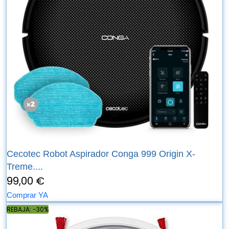
Cecotec Robot Aspirador Conga 999 Origin X-
Treme....
99,00 €
Comprar YA
REBAJA: -30%