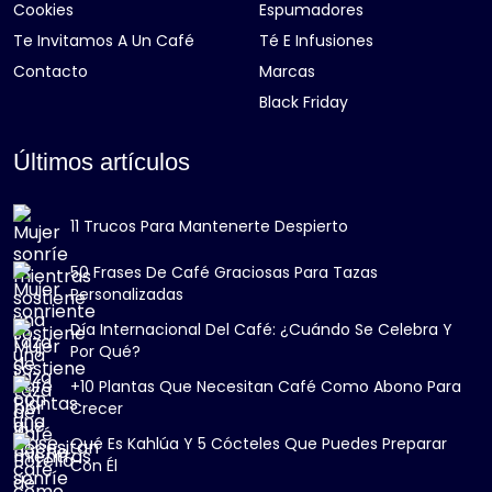
Cookies
Espumadores
Te Invitamos A Un Café
Té E Infusiones
Contacto
Marcas
Black Friday
Últimos artículos
11 Trucos Para Mantenerte Despierto
50 Frases De Café Graciosas Para Tazas
Personalizadas
Día Internacional Del Café: ¿Cuándo Se Celebra Y
Por Qué?
+10 Plantas Que Necesitan Café Como Abono Para
Crecer
Qué Es Kahlúa Y 5 Cócteles Que Puedes Preparar
Con Él