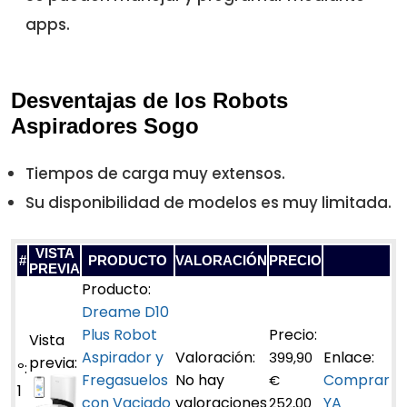
apps.
Desventajas de los Robots
Aspiradores Sogo
Tiempos de carga muy extensos.
Su disponibilidad de modelos es muy limitada.
VISTA
#
PRODUCTO
VALORACIÓN
PRECIO
PREVIA
Dreame D10
Plus Robot
Aspirador y
399,90
Fregasuelos
No hay
Comprar
€
1
con Vaciado
valoraciones
YA
252,00