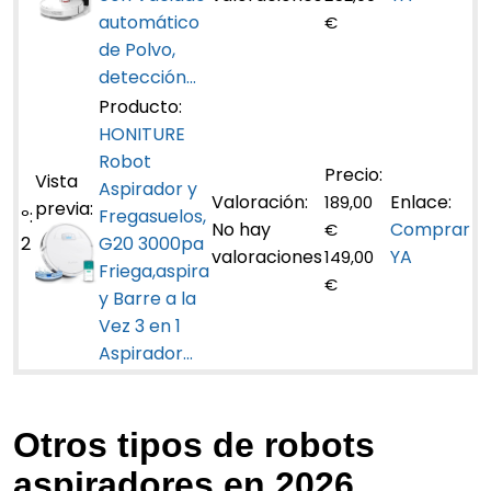
automático
€
de Polvo,
detección...
HONITURE
Robot
Aspirador y
189,00
Fregasuelos,
No hay
Comprar
€
2
G20 3000pa
valoraciones
YA
149,00
Friega,aspira
€
y Barre a la
Vez 3 en 1
Aspirador...
Otros tipos de robots
aspiradores en 2026