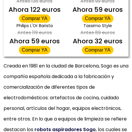
Antes
138 euros
Antes
99 euros
Ahora
122 euros
Ahora
59 euros
Comprar YA
Comprar YA
Philips L'Or Barista
Tassimo Style
Antes
119 euros
Antes
89 euros
Ahora
59 euros
Ahora
32 euros
Comprar YA
Comprar YA
Creada en 1981 en la ciudad de Barcelona, Sogo es una
compañía española dedicada a la fabricación y
comercialización de diferentes tipos de
electrodomésticos: artefactos de cocina, cuidado
personal, artículos del hogar, equipos electrónicos,
entre otros. En lo que a equipos de limpieza se refiere
destacan los
robots aspiradores Sogo
, los cuales se