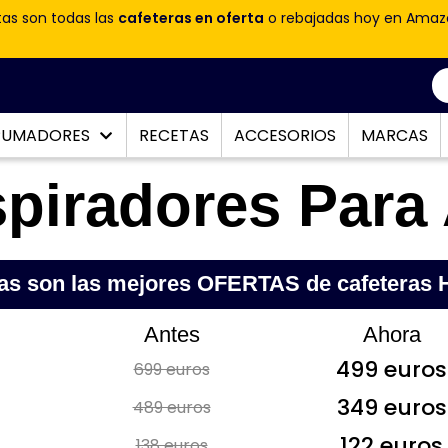
tas son todas las
cafeteras en oferta
o rebajadas hoy en Amaz
PUMADORES
RECETAS
ACCESORIOS
MARCAS
piradores Para
as son las mejores OFERTAS de cafeteras
Antes
Ahora
499 euros
699 euros
349 euros
489 euros
122 euros
138 euros