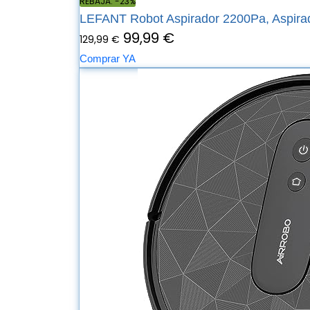
REBAJA: -23%
LEFANT Robot Aspirador 2200Pa, Aspirad
99,99 €
129,99 €
Comprar YA