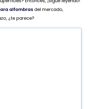
uperficies? Entonces, ¡sigue leyendo!
para alfombras
del mercado,
zo, ¿te parece?