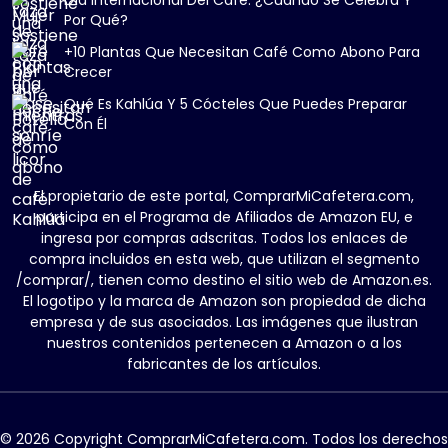
Día Internacional Del Café: ¿Cuándo Se Celebra Y
Por Qué?
+10 Plantas Que Necesitan Café Como Abono Para
Crecer
Qué Es Kahlúa Y 5 Cócteles Que Puedes Preparar
Con Él
El propietario de este portal, ComprarMiCafetera.com,
participa en el Programa de Afiliados de Amazon EU, e
ingresa por compras adscritas. Todos los enlaces de
compra incluidos en esta web, que utilizan el segmento
/comprar/, tienen como destino el sitio web de Amazon.es.
El logotipo y la marca de Amazon son propiedad de dicha
empresa y de sus asociados. Las imágenes que ilustran
nuestros contenidos pertenecen a Amazon o a los
fabricantes de los artículos.
© 2026 Copyright ComprarMiCafetera.com. Todos los derechos