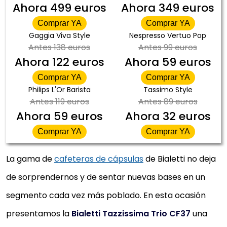
Ahora
499 euros
Ahora
349 euros
Comprar YA
Comprar YA
Gaggia Viva Style
Nespresso Vertuo Pop
Antes
138 euros
Antes
99 euros
Ahora
122 euros
Ahora
59 euros
Comprar YA
Comprar YA
Philips L'Or Barista
Tassimo Style
Antes
119 euros
Antes
89 euros
Ahora
59 euros
Ahora
32 euros
Comprar YA
Comprar YA
La gama de
cafeteras de cápsulas
de Bialetti no deja
de sorprendernos y de sentar nuevas bases en un
segmento cada vez más poblado. En esta ocasión
presentamos la
Bialetti Tazzissima Trio CF37
una