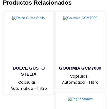
Productos Relacionados
DOLCE GUSTO
GOURMIA GCM7000
STELIA
Cápsulas -
BIALETTI TAZZISSIMA CF37 ROSSA
Cápsulas -
Automática - 1 litro
Automática - 1 litro
Comprar YA