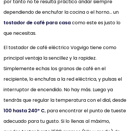
por tanto no te resulta práctico andar siempre
TOSTADOR DE CAFÉ BEAN PLUS DE GINA
dependiendo de enchufar la cocina o el horno… un
WORLD
tostador de café para casa
como este es justo lo
Lock, freír segura para mantener la tapa seguro. si e
que necesitas.
usuario la tapa mientras del autonomía abre,
El tostador de café eléctrico Vogvigo tiene como
escucha él a trabajar en, para...
Lo mismo asado – el tostado mantiene la aeróbica
principal ventaja la sencillez y la rapidez.
ala de una mezcla regulares para lo mismo asado.
Simplemente echas los granos de café en el
Control delicados y fácil – fácil de usar incluso para
recipiente, lo enchufas a la red eléctrica, y pulsas el
principiantes con esfera de 9 stufigem brasa.
interruptor de encendido. No hay más. Luego ya
No te preocupes – que puede humo de humo para
tendrás que regular la temperatura con el dial, desde
fumar humo, 80 ~ 90% por dispositivo de protección
100 hasta 240º C
, para encontrar el punto de tueste
Tras el asado está disponible Neat cleanup.
adecuado para tu gusto. Si lo llenas al máximo,
Comprar YA