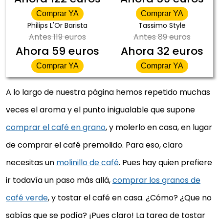
Comprar YA
Comprar YA
Philips L'Or Barista
Tassimo Style
Antes
119 euros
Antes
89 euros
Ahora
59 euros
Ahora
32 euros
Comprar YA
Comprar YA
A lo largo de nuestra página hemos repetido muchas
veces el aroma y el punto inigualable que supone
comprar el café en grano
, y molerlo en casa, en lugar
de comprar el café premolido. Para eso, claro
necesitas un
molinillo de café
. Pues hay quien prefiere
ir todavía un paso más allá,
comprar los granos de
café verde
, y tostar el café en casa. ¿Cómo? ¿Que no
sabías que se podía? ¡Pues claro! La tarea de tostar