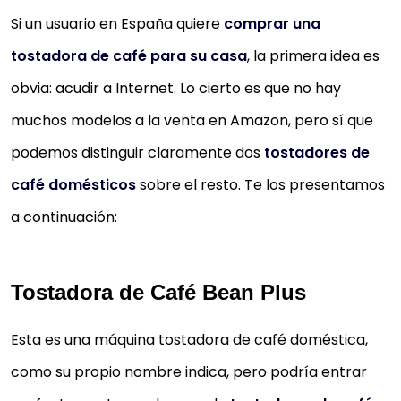
Si un usuario en España quiere
comprar una
Rodillo de acero inoxidable, fuerte capacidad de
retención de temperatura.
tostadora de café para su casa
, la primera idea es
El motor impulsor de bajo decibelio, el bajo nivel de
obvia: acudir a Internet. Lo cierto es que no hay
ruido y la escucha cómoda distinguen el grado de
muchos modelos a la venta en Amazon, pero sí que
deshidratación de los granos de...
podemos distinguir claramente dos
tostadores de
Con una ventana de observación conveniente,
café domésticos
sobre el resto. Te los presentamos
puede observar el color de cocción y los cambios d
a continuación:
forma de los frijoles en cualquier...
Dispensación de la forma del rodillo de acero
inoxidable, para que el humo en el proceso de
Tostadora de Café Bean Plus
cocción se descargue suavemente, enfríe...
Aplicación: Uso para hornear y productos de nueces
Esta es una máquina tostadora de café doméstica,
no en polvo.
como su propio nombre indica, pero podría entrar