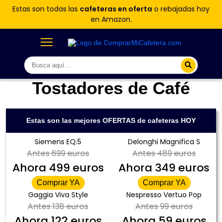
Estas son todas las
cafeteras en oferta
o rebajadas hoy
en Amazon.
Tostadores de Café
Estas son las mejores OFERTAS de cafeteras HOY
Siemens EQ.5
Delonghi Magnifica S
Antes
699 euros
Antes
489 euros
Ahora
499 euros
Ahora
349 euros
Comprar YA
Comprar YA
Gaggia Viva Style
Nespresso Vertuo Pop
Antes
138 euros
Antes
99 euros
Ahora
122 euros
Ahora
59 euros