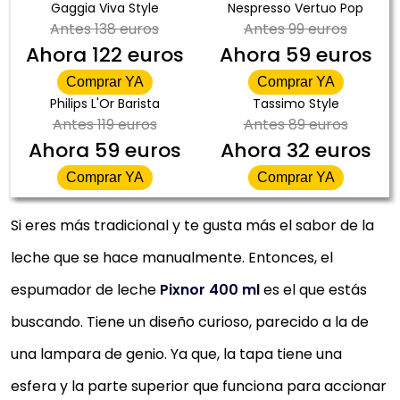
Gaggia Viva Style
Nespresso Vertuo Pop
Antes
138 euros
Antes
99 euros
Ahora
122 euros
Ahora
59 euros
Comprar YA
Comprar YA
Philips L'Or Barista
Tassimo Style
Antes
119 euros
Antes
89 euros
Ahora
59 euros
Ahora
32 euros
Comprar YA
Comprar YA
Si eres más tradicional y te gusta más el sabor de la
leche que se hace manualmente. Entonces, el
espumador de leche
Pixnor 400 ml
es el que estás
buscando. Tiene un diseño curioso, parecido a la de
una lampara de genio. Ya que, la tapa tiene una
esfera y la parte superior que funciona para accionar