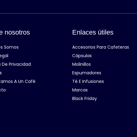
e nosotros
Enlaces útiles
es Somos
Accesorios Para Cafeteras
egal
Cápsulas
a De Privacidad
Molinillos
s
Espumadores
itamos A Un Café
Té E Infusiones
cto
Marcas
Black Friday