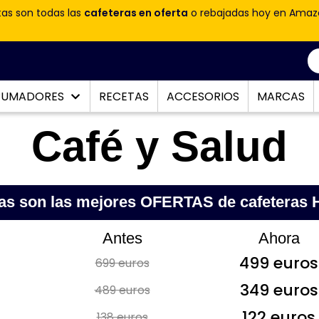
tas son todas las
cafeteras en oferta
o rebajadas hoy en Amaz
PUMADORES
RECETAS
ACCESORIOS
MARCAS
Café y Salud
as son las mejores OFERTAS de cafeteras
Antes
Ahora
499 euros
699 euros
349 euros
489 euros
122 euros
138 euros